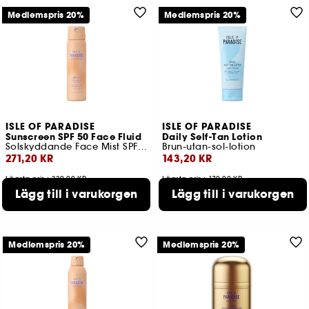
Medlemspris 20%
Medlemspris 20%
ISLE OF PARADISE
ISLE OF PARADISE
Sunscreen SPF 50 Face Fluid
Daily Self-Tan Lotion
Solskyddande Face Mist SPF50
Brun-utan-sol-lotion
271,20 KR
143,20 KR
Lägsta pris : 339,00 KR
Lägsta pris : 179,00 KR
2 storlekar tillgängliga
Lägg till i varukorgen
Lägg till i varukorgen
Medlemspris 20%
Medlemspris 20%