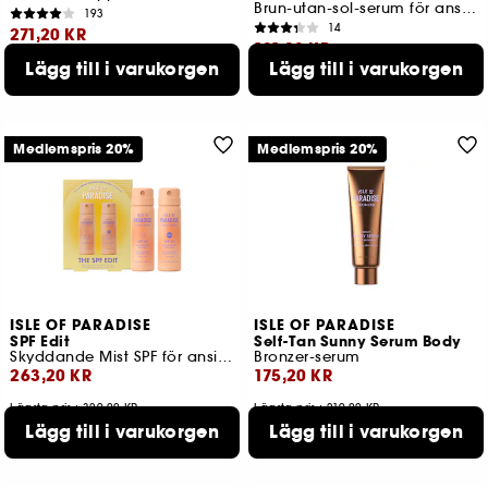
Brun-utan-sol-serum för ansiktet
193
14
271,20 KR
191,20 KR
Lägg till i varukorgen
Lägg till i varukorgen
Lägsta pris : 339,00 KR
Lägsta pris : 239,00 KR
3 storlekar tillgängliga
Medlemspris 20%
Medlemspris 20%
ISLE OF PARADISE
ISLE OF PARADISE
SPF Edit
Self-Tan Sunny Serum Body
Skyddande Mist SPF för ansikte och kropp
Bronzer-serum
263,20 KR
175,20 KR
Lägsta pris : 329,00 KR
Lägsta pris : 219,00 KR
Lägg till i varukorgen
Lägg till i varukorgen