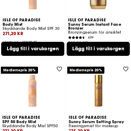
ISLE OF PARADISE
ISLE OF PARADISE
Body Mist
Sunny Serum Instant Face
Bronzer
Skyddande Body Mist SPF 30
Bronzingserum för ansiktet
271,20 KR
499
Lägsta pris : 339,00 KR
191,20 KR
Lägg till i varukorgen
Lägg till i varukorgen
Lägsta pris : 239,00 KR
Medlemspris 20%
Medlemspris 20%
ISLE OF PARADISE
ISLE OF PARADISE
SPF 50 Body Mist
Sunny Serum Setting Spray
Skyddande Body Mist SPF50
Fixeringsmist för makeup