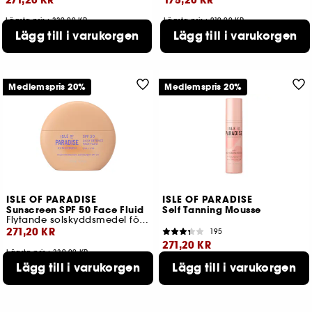
271,20 KR
175,20 KR
Lägsta pris : 339,00 KR
Lägsta pris : 219,00 KR
2 storlekar tillgängliga
Lägg till i varukorgen
Lägg till i varukorgen
Medlemspris 20%
Medlemspris 20%
ISLE OF PARADISE
ISLE OF PARADISE
Sunscreen SPF 50 Face Fluid
Self Tanning Mousse
Flytande solskyddsmedel för ansiktet SPF50
271,20 KR
195
271,20 KR
Lägsta pris : 339,00 KR
Lägg till i varukorgen
Lägg till i varukorgen
Lägsta pris : 339,00 KR
3 storlekar tillgängliga