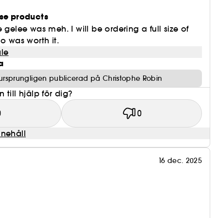
ese products
 gelee was meh. I will be ordering a full size of
o was worth it.
le
a
ursprungligen publicerad på Christophe Robin
till hjälp för dig?
0
0
nnehåll
16 dec. 2025