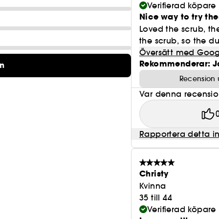
Verifierad köpare
Nice way to try th
Loved the scrub, the
the scrub, so the du
Översätt med Goog
Rekommenderar: J
on
Recension 
Var denna recension 
Rapportera detta i
Christy
Kvinna
35 till 44
Verifierad köpare