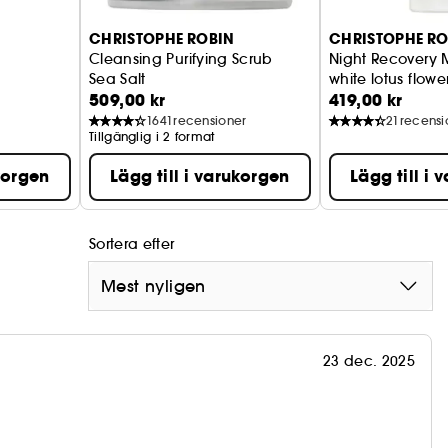
CHRISTOPHE ROBIN
CHRISTOPHE RO
Cleansing Purifying Scrub
Night Recovery M
Sea Salt
white lotus flower 
509,00 kr
419,00 kr
1641
recensioner
21
recensi
Tillgänglig i 2 format
ukorgen
Lägg till i varukorgen
Lägg till i
Sortera efter
Mest nyligen
23 dec. 2025