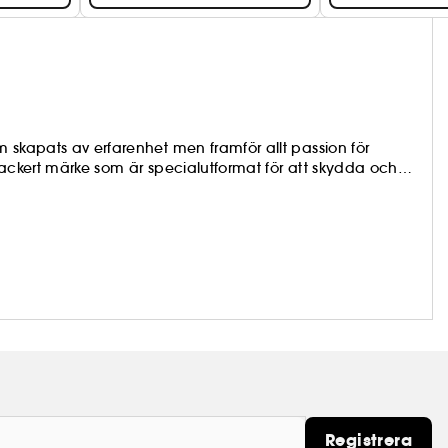
 skapats av erfarenhet men framför allt passion för
vackert märke som är specialutformat för att skydda och
varje morgon.
Registrera