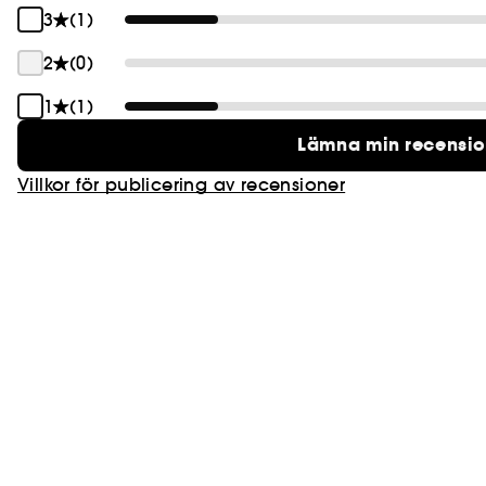
3
(1)
2
(0)
1
(1)
Lämna min recensi
Villkor för publicering av recensioner