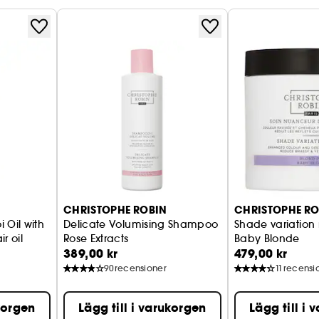
CHRISTOPHE ROBIN
CHRISTOPHE RO
 Oil with
Delicate Volumising Shampoo
Shade variation
ir oil
Rose Extracts
Baby Blonde
389,00 kr
479,00 kr
90
recensioner
11
recensi
ukorgen
Lägg till i varukorgen
Lägg till i