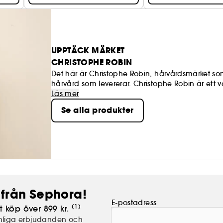
UPPTÄCK MÄRKET
CHRISTOPHE ROBIN
Det här är Christophe Robin, hårvårdsmärket som
hårvård som levererar. Christophe Robin är ett 
vårda färgat hår så att du kan njuta av lite lyx 
Läs mer
Se alla produkter
från Sephora!
E-postadress
(1)
t köp över 899 kr.
nliga erbjudanden och