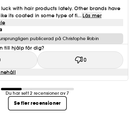
luck with hair products lately. Other brands have
like its coated in some type of fi...
Läs mer
le
a
ursprungligen publicerad på Christophe Robin
till hjälp för dig?
0
0
nnehåll
Du har sett 2 recensioner av 7
Se fler recensioner