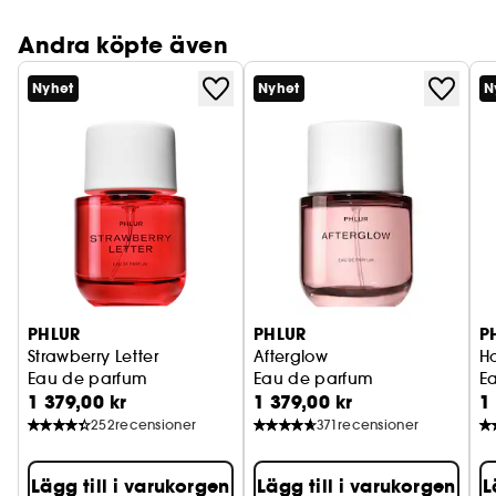
Andra köpte även
Nyhet
Nyhet
N
PHLUR
PHLUR
P
Strawberry Letter
Afterglow
H
Eau de parfum
Eau de parfum
E
1 379,00 kr
1 379,00 kr
1
252
recensioner
371
recensioner
Lägg till i varukorgen
Lägg till i varukorgen
L