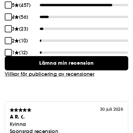
5
(457)
4
(56)
3
(23)
2
(10)
1
(12)
Lämna min recension
Villkor för publicering av recensioner
30 juli 2026
A R. (.
Kvinna
Sponsrad recension