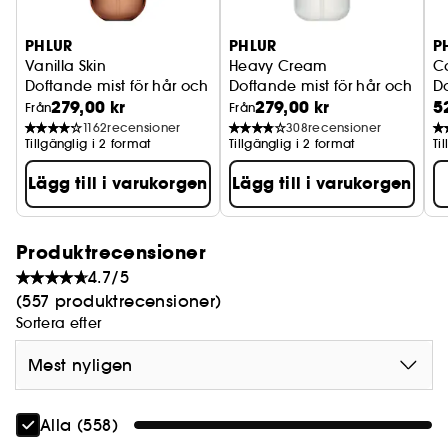
PHLUR
PHLUR
P
Vanilla Skin
Heavy Cream
C
Doftande mist för hår och kropp
Doftande mist för hår och kro
Do
279,00 kr
279,00 kr
5
Från
Från
1162
recensioner
308
recensioner
Tillgänglig i 2 format
Tillgänglig i 2 format
Ti
Lägg till i varukorgen
Lägg till i varukorgen
Produktrecensioner
4.7/5
(557 produktrecensioner)
Sortera efter
Mest nyligen
Alla (558)