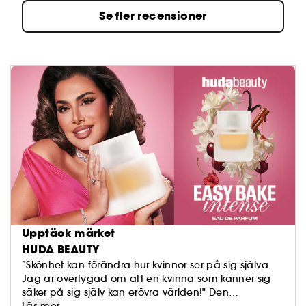
Se fler recensioner
Upptäck märket
HUDA BEAUTY
”Skönhet kan förändra hur kvinnor ser på sig själva.
Jag är övertygad om att en kvinna som känner sig
säker på sig själv kan erövra världen!" Den
världsberömda influencern Huda Kattan, baserad i
Läs mer