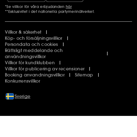
*Se villkor för våra erbjudanden
här
Ytterligare information
**Exklusivitet i det nationella parfymerinätverket.
Villkor & säkerhet
Köp- och försäljningsvillkor
Persondata och cookies
Rättsligt meddelande och
användningsvillkor
Villkor för kundklubben
Villkor för publicering av recensioner
Booking anvandningsvillkor
Sitemap
Konkurrensvillkor
Sverige