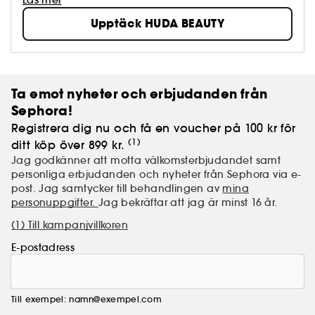
Dubai, grundade år 2013 varumärket HUDA BEAUTY.
Upptäck HUDA BEAUTY
Hon låter alltid sina produkter åtföljas av tutorials som
ger kvinnor kunskap och inspiration till att
experimentera med sin stil.
Ta emot nyheter och erbjudanden från
Sephora!
Registrera dig nu och få en voucher på 100 kr för
(1)
ditt köp över 899 kr.
Jag godkänner att motta välkomsterbjudandet samt
personliga erbjudanden och nyheter från Sephora via e-
post. Jag samtycker till behandlingen av
mina
personuppgifter.
Jag bekräftar att jag är minst 16 år.
(1) Till kampanjvillkoren
E-postadress
Till exempel: namn@exempel.com