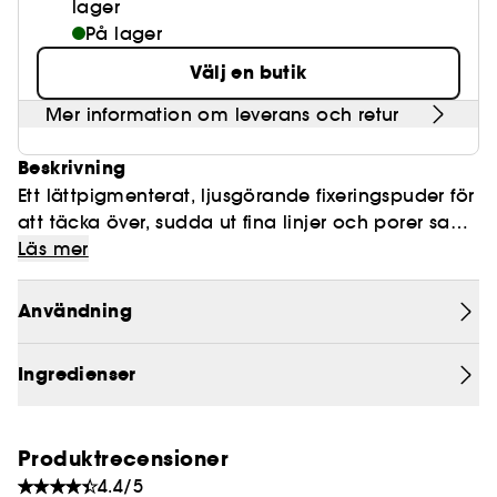
lager
På lager
Välj en butik
Mer information om leverans och retur
Beskrivning
Ett lättpigmenterat, ljusgörande fixeringspuder för
att täcka över, sudda ut fina linjer och porer samt
för att fixera makeupen i 16 timmar med en luftig
Läs mer
finish.
- Löstagbar sil
Användning
- Enkel retuschering när du är på språng
- NY svampapplikator i miniformat
Ingredienser
HUR DEN FUNGERAR
Den långvariga, icke-komedogena och glansfria
Produktrecensioner
formulan smälter perfekt in i huden och ger en
4.4/5
matt finish som kontrollerar glans och fixerar