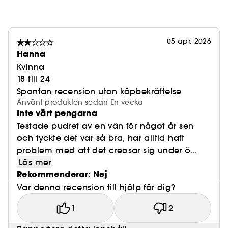
- Sugar Cookie
- Cherry Blossom
- Pound Cake
- Peach Pie
05 apr. 2026
- Banana Bread
Hanna
- Kunafa
Kvinna
\t
18 till 24
VARFÖR VI ÄLSKAR PRODUKTEN:
Spontan recension utan köpbekräftelse
- Vitamin E: återfuktar och stärker hudbarriären för
Använt produkten sedan En vecka
skonsam applicering.
Inte värt pengarna
- Rispuder: absorberar överflödigt talg.
Testade pudret av en vän för något år sen
- Mikroniserat pulver: gör det möjligt att applicera
och tyckte det var så bra, har alltid haft
flera lager utan att kakor bildas.
problem med att det creasar sig under ö...
\t
Läs mer
FÖRDELAR
Rekommenderar: Nej
- 100 % av de tillfrågade upplevde att produkten
Var denna recension till hjälp för dig?
tonade ut fina linjer och porer*.
* Baserat på en oberoende studie bestående av
1
2
48 personer av olika kön, hudtyper och hudtoner