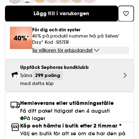
Lösögonfransar
Pennvässare
Clean hudvård
BB- & CC-krämer
Rodnad
Parfymer under 500 kr
High-Performance Hårvård
Powdery
Lock- och vågdefinition
Personal Care
Se allt
Make-up Trends
Skrubb för hårbotten
Lägg till i varukorgen
Nagelfilar & nagelklippare
Clean parfym
Paletter
Fläckar
Fragrance Layering
Hair Styling
Water
Återfuktning och näring
Best Skin Ever Shade Finder
Skincare meets Makeup
Se allt
Matningspapper
Clean hårvård
För dig och din syster
Porer
Säsongens dofter
Haircare Guide
Musk
Solskydd
Cream Lip Stain Shade Finder
40% på produkt nummer två på Sisters'
Skin Longevity
Make it last
Day* Kod: SISTER
Parfym Highlights
Hårvård under 300 kr
Plattning
Self-Care Moment
Se villkoren för erbjudandet
Skincare meets Makeup
Dofter berättar historier
Haircare Finder
Färgat hår
Affordable Skincare
Upptäck Sephoras kundklubb
Makeup Routine
Wonder Treatment
299 poäng
Tjäna
Do you speak Skincare
Find your favourite finish
med detta köp
Dear skin, I love you
Instant Lip Love
Hemleverans eller utlämningsställe
Feel good makeup
Få ditt paket tidigast den 4 augusti
På lager
Köp och hämta i butik efter 2 timmar *
Välj en butik för att se om de har den på