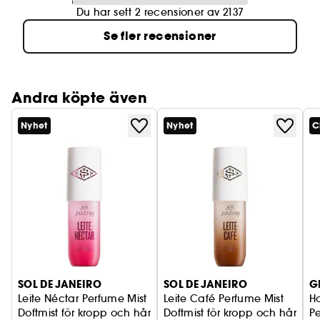
Du har sett 2 recensioner av 2137
Se fler recensioner
Andra köpte även
Nyhet
Nyhet
C
SOL DE JANEIRO
SOL DE JANEIRO
G
Leite Néctar Perfume Mist
Leite Café Perfume Mist
H
Doftmist för kropp och hår
Doftmist för kropp och hår
P