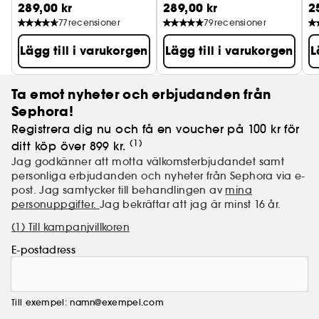
289,00 kr
289,00 kr
2
H
77
recensioner
79
recensioner
Lägg till i varukorgen
Lägg till i varukorgen
L
Ta emot nyheter och erbjudanden från
Sephora!
Registrera dig nu och få en voucher på 100 kr för
(1)
ditt köp över 899 kr.
Jag godkänner att motta välkomsterbjudandet samt
personliga erbjudanden och nyheter från Sephora via e-
post. Jag samtycker till behandlingen av
mina
personuppgifter.
Jag bekräftar att jag är minst 16 år.
(1) Till kampanjvillkoren
E-postadress
Till exempel: namn@exempel.com