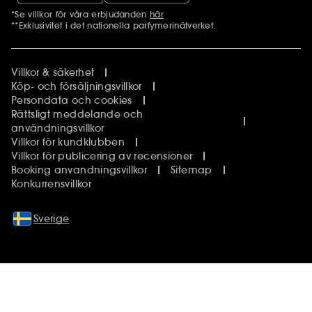
*Se villkor för våra erbjudanden
här
Ytterligare information
**Exklusivitet i det nationella parfymerinätverket.
Villkor & säkerhet
Köp- och försäljningsvillkor
Persondata och cookies
Rättsligt meddelande och
användningsvillkor
Villkor för kundklubben
Villkor för publicering av recensioner
Booking anvandningsvillkor
Sitemap
Konkurrensvillkor
Sverige