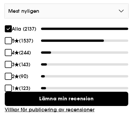
Mest nyligen
Alla (2137)
5
(1537)
4
(244)
3
(143)
2
(90)
1
(123)
Lämna min recension
Villkor för publicering av recensioner