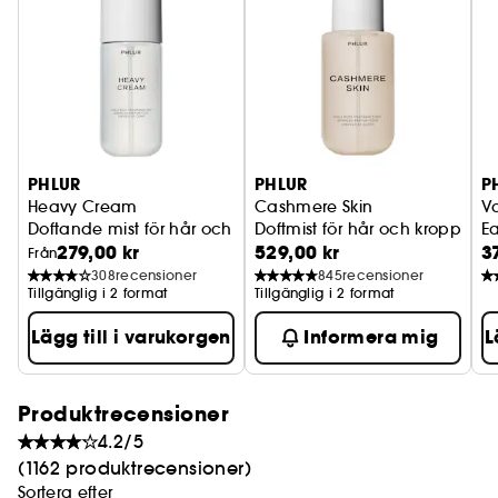
PHLUR
PHLUR
P
Heavy Cream
Cashmere Skin
Va
Doftande mist för hår och kropp
Doftmist för hår och kropp
E
279,00 kr
529,00 kr
3
Från
308
recensioner
845
recensioner
Tillgänglig i 2 format
Tillgänglig i 2 format
Lägg till i varukorgen
Informera mig
L
Produktrecensioner
4.2/5
(1162 produktrecensioner)
Sortera efter