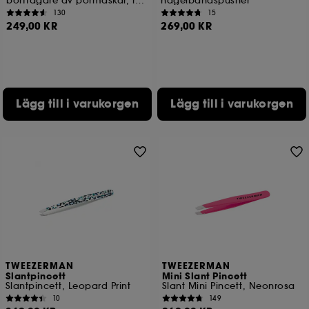
borttagare av pormaskar, roséguld
nagelbandspusher
130
15
249,00 KR
269,00 KR
Lägg till i varukorgen
Lägg till i varukorgen
TWEEZERMAN
TWEEZERMAN
Slantpincett
Mini Slant Pincett
Slantpincett, Leopard Print
Slant Mini Pincett, Neonrosa
10
149