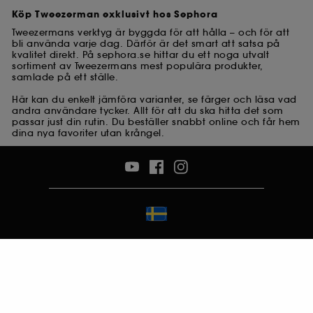
Köp Tweezerman exklusivt hos Sephora
Tweezermans verktyg är byggda för att hålla – och för att
bli använda varje dag. Därför är det smart att satsa på
kvalitet direkt. På sephora.se hittar du ett noga utvalt
sortiment av Tweezermans mest populära produkter,
samlade på ett ställe.
Här kan du enkelt jämföra varianter, se färger och läsa vad
andra användare tycker. Allt för att du ska hitta det som
passar just din rutin. Du beställer snabbt online och får hem
dina nya favoriter utan krångel.