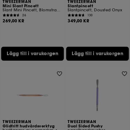
TWEEZERMAN
TWEEZERMAN
Mini Slant Pincett
Slantpincett
Slant Mini Pincett, Blomstrande Lila
Slantpincett, Dousted Onyx
26
130
269,00 KR
349,00 KR
Lägg till i varukorgen
Lägg till i varukorgen
TWEEZERMAN
TWEEZERMAN
Glidfritt hudvårdsverktyg
Dual Sided Pushy