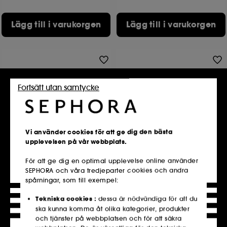
Lägg till i varukorgen
Lägg till i varukorgen
Fortsätt utan samtycke
Vi använder cookies för att ge dig den bästa
upplevelsen på vår webbplats.
TWEEZERMAN
TWEEZERMAN
Ultra Precision Mini Slant
Neon Hot Nail Block
Tweezer
Block för nagelpolering
För att ge dig en optimal upplevelse online använder
Slant Mini Tweezer, guld
38
SEPHORA och våra tredjeparter cookies och andra
164
169,00 KR
spårningar, som till exempel:
279,00 KR
Tekniska cookies :
dessa är nödvändiga för att du
ska kunna komma åt olika kategorier, produkter
och tjänster på webbplatsen och för att säkra