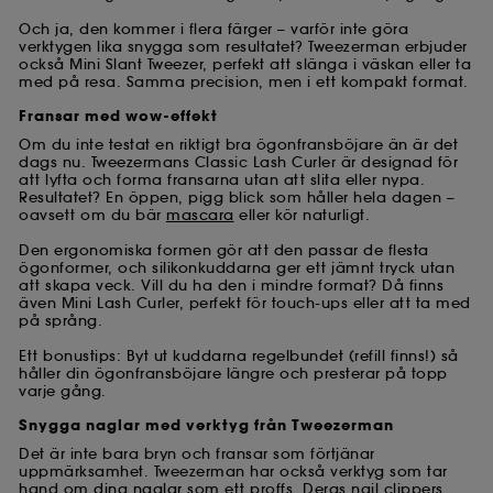
Och ja, den kommer i flera färger – varför inte göra
verktygen lika snygga som resultatet? Tweezerman erbjuder
också Mini Slant Tweezer, perfekt att slänga i väskan eller ta
med på resa. Samma precision, men i ett kompakt format.
Fransar med wow-effekt
Om du inte testat en riktigt bra ögonfransböjare än är det
dags nu. Tweezermans Classic Lash Curler är designad för
att lyfta och forma fransarna utan att slita eller nypa.
Resultatet? En öppen, pigg blick som håller hela dagen –
oavsett om du bär
mascara
eller kör naturligt.
Den ergonomiska formen gör att den passar de flesta
ögonformer, och silikonkuddarna ger ett jämnt tryck utan
att skapa veck. Vill du ha den i mindre format? Då finns
även Mini Lash Curler, perfekt för touch-ups eller att ta med
på språng.
Ett bonustips: Byt ut kuddarna regelbundet (refill finns!) så
håller din ögonfransböjare längre och presterar på topp
varje gång.
Snygga naglar med verktyg från Tweezerman
Det är inte bara bryn och fransar som förtjänar
uppmärksamhet. Tweezerman har också verktyg som tar
hand om
dina naglar
som ett proffs. Deras nail clippers