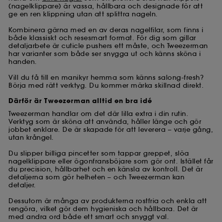
(nagelklippare) är vassa, hållbara och designade för att
ge en ren klippning utan att splittra nageln.
Kombinera gärna med en av deras nagelfilar, som finns i
både klassiskt och resesmart format. För dig som gillar
detaljarbete är cuticle pushers ett måste, och Tweezerman
har varianter som både ser snygga ut och känns sköna i
handen.
Vill du få till en manikyr hemma som känns salong-fresh?
Börja med rätt verktyg. Du kommer märka skillnad direkt.
Därför är Tweezerman alltid en bra idé
Tweezerman handlar om det där lilla extra i din rutin.
Verktyg som är sköna att använda, håller länge och gör
jobbet enklare. De är skapade för att leverera – varje gång,
utan krångel.
Du slipper billiga pincetter som tappar greppet, slöa
nagelklippare eller ögonfransböjare som gör ont. Istället får
du precision, hållbarhet och en känsla av kontroll. Det är
detaljerna som gör helheten – och Tweezerman kan
detaljer.
Dessutom är många av produkterna rostfria och enkla att
rengöra, vilket gör dem hygieniska och hållbara. Det är
med andra ord både ett smart och snyggt val.