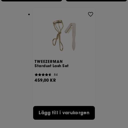
betalningsbedrägeri och identitetsstöld.
Med undantag för tekniska cookies kräver deponering
och läsning av dessa spårningar ditt godkännande. Du
kan anpassa dina val angående placeringen av dessa
cookies med knappen "anpassa mina val" nedan eller
besluta att "acceptera alla" eller "avvisa alla". Du kan
när som helst välja att dra tillbaka ditt samtycke. Om
du vill ha mer information om de cookies vi använder,
klicka
här
.
TWEEZERMAN
Stardust Lash Set
84
459,00 KR
Lägg till i varukorgen