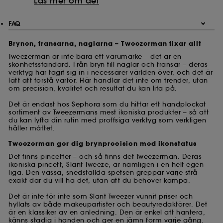
Läs mer om det
FAQ
Brynen, fransarna, naglarna – Tweezerman fixar allt
Tweezerman är inte bara ett varumärke – det är en
skönhetsstandard. Från bryn till naglar och fransar – deras
verktyg har tagit sig in i necessärer världen över, och det är
lätt att förstå varför. Här handlar det inte om trender, utan
om precision, kvalitet och resultat du kan lita på.
Det är endast hos Sephora som du hittar ett handplockat
sortiment av Tweezermans mest ikoniska produkter – så att
du kan lyfta din rutin med proffsiga verktyg som verkligen
håller måttet.
Tweezerman ger dig brynprecision med ikonstatus
Det finns pincetter – och så finns det Tweezerman. Deras
ikoniska pincett, Slant Tweeze, är nämligen i en helt egen
liga. Den vassa, snedställda spetsen greppar varje strå
exakt där du vill ha det, utan att du behöver kämpa.
Det är inte för inte som Slant Tweezer vunnit priser och
hyllats av både makeupartister och beautyredaktörer. Det
är en klassiker av en anledning. Den är enkel att hantera,
känns stadig i handen och ger en jämn form varje gång.