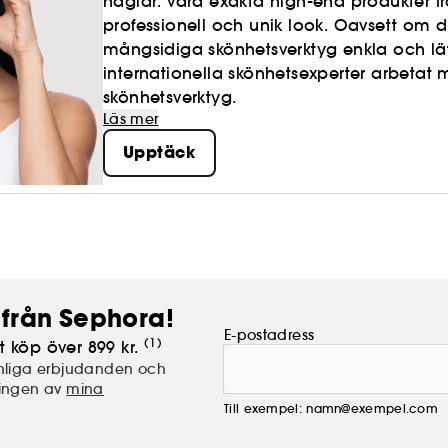
naglar: våra exakta high-end produkter 
professionell och unik look. Oavsett om 
mångsidiga skönhetsverktyg enkla och lätt
internationella skönhetsexperter arbetat 
skönhetsverktyg.
Läs mer
Upptäck
från Sephora!
E-postadress
(1)
t köp över 899 kr.
nliga erbjudanden och
lingen av
mina
Till exempel: namn@exempel.com