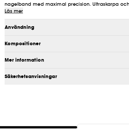
nagelband med maximal precision. Ultraskarpa och r
användning.
Läs mer
Användning
Kompositioner
Mer information
Säkerhetsanvisningar