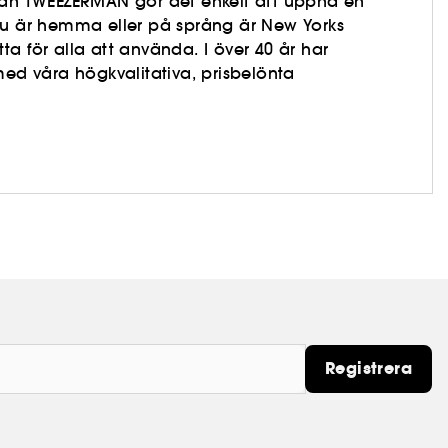
från TWEEZERMAN gör det enkelt att uppnå en
du är hemma eller på språng är New Yorks
a för alla att använda. I över 40 år har
med våra högkvalitativa, prisbelönta
Registrera