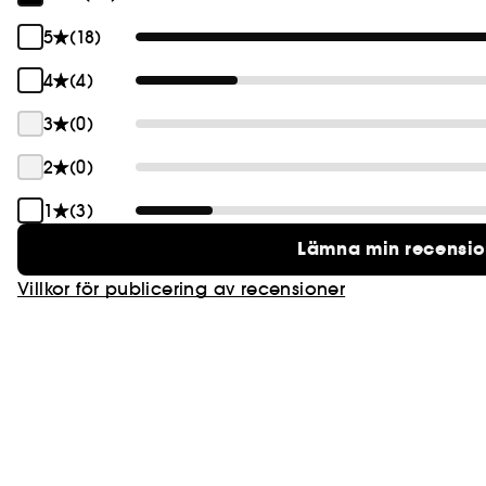
5
(18)
4
(4)
3
(0)
2
(0)
1
(3)
Lämna min recensi
Villkor för publicering av recensioner