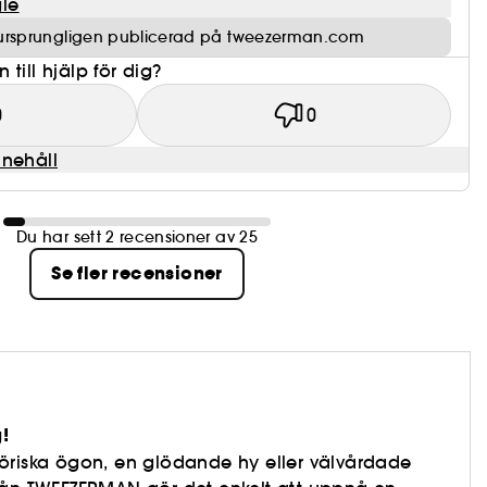
le
ursprungligen publicerad på tweezerman.com
till hjälp för dig?
0
0
nnehåll
Du har sett 2 recensioner av 25
Se fler recensioner
!
öriska ögon, en glödande hy eller välvårdade