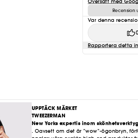
Översätt med Goog
Recension 
Var denna recension 
Rapportera detta i
UPPTÄCK MÄRKET
TWEEZERMAN
New Yorks expertis inom skönhetsverktyg
. Oavsett om det är ”wow”-ögonbryn, förf