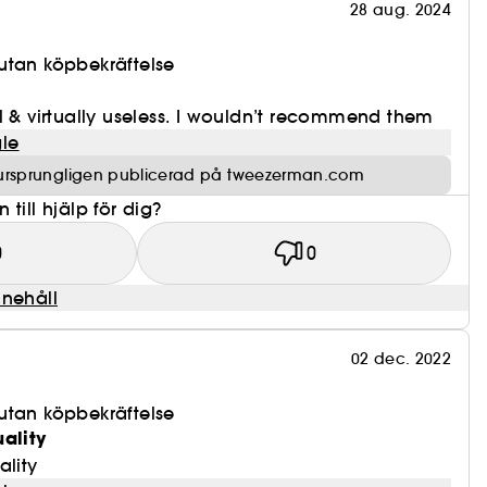
28 aug. 2024
utan köpbekräftelse
l & virtually useless. I wouldn’t recommend them
le
ursprungligen publicerad på tweezerman.com
till hjälp för dig?
0
0
nnehåll
02 dec. 2022
utan köpbekräftelse
uality
ality