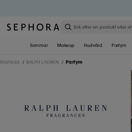
Sommar
Makeup
Hudvård
Parfym
Parfym
Startsida
RALPH LAUREN