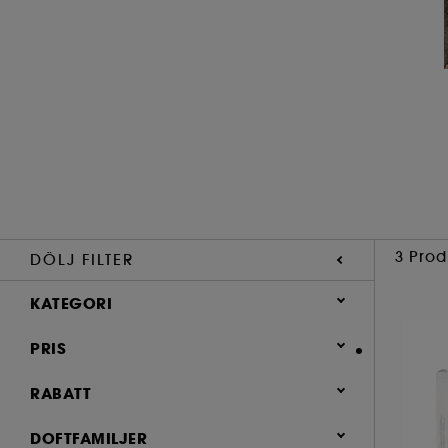
3 Prod
DÖLJ FILTER
KATEGORI
Parfym
PRIS
För kvinnor (3)
RABATT
50.4 (1)
DOFTFAMILJER