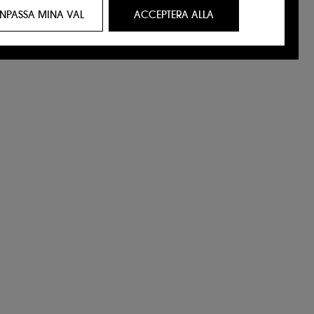
resse för dig genom anpassade annonser,
NPASSA MINA VAL
ACCEPTERA ALLA
n webbhistorik och din interaktionshistorik.
besökare på vår webbplats och deras surfvanor
ägeri och identitetsstöld.
ande. Du kan anpassa dina val angående
 eller "avvisa alla". Du kan när som helst
är
.