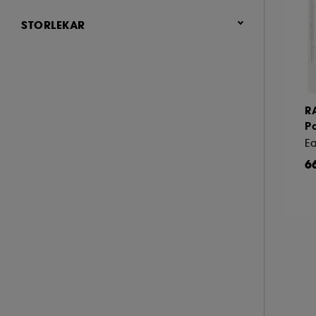
53.4 (2)
Wood (2)
STORLEKAR
Citrus (1)
101 - 200 ml (2)
51 - 100 ml (1)
R
Po
Ea
6