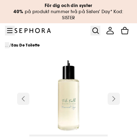
Gå till menyn
Gå till huvudinnehållet
Gå till sidfoten
För dig och din syster
40%
på produkt nummer två på Sisters' Day* Kod:
SISTER
/
...
Eau De Toilette