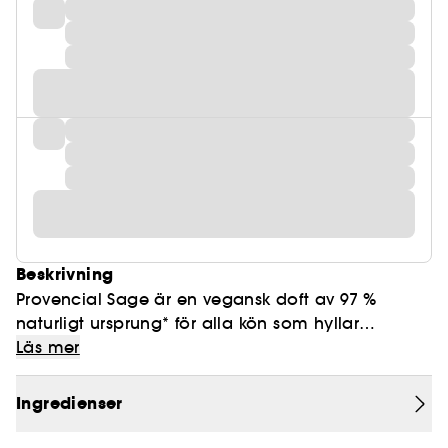
Beskrivning
Provencial Sage är en vegansk doft av 97 %
naturligt ursprung* för alla kön som hyllar
naturens skönhet. Den har skapats som en
Läs mer
hyllning till det rika arvet och de frodiga
botaniska trädgårdarna i Provence i södra
Ingredienser
Frankrike, ett område som kallas parfymens
födelseplats. Vårt hållbart framtagna Sage Heart,