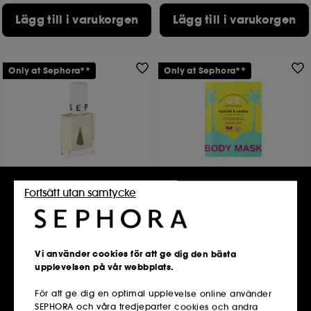
Lägg till i varukorgen
Lägg till i varukorgen
Only at Sephora**
Only at Sephora**
SEPHORA COLLECTION
SEPHORA COLLECTION
Fortsätt utan samtycke
Cuticle Care
Mask för rumpan eller
dekolletaget
Nagelbandsvård
After-sun kroppsmask
1
89,00 KR
129,00 KR
Vi använder cookies för att ge dig den bästa
upplevelsen på vår webbplats.
För att ge dig en optimal upplevelse online använder
Lägg till i varukorgen
Lägg till i varukorgen
SEPHORA och våra tredjeparter cookies och andra