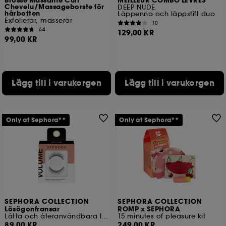
Brosse Massante Cuir
MEILLEUR COMBO LEVRES
Chevelu/Massageborste för
DEEP NUDE
hårbotten
Läppenna och läppstift duo
Exfolierar, masserar
10
64
129,00 KR
99,00 KR
Lägg till i varukorgen
Lägg till i varukorgen
Only at Sephora**
Only at Sephora**
SEPHORA COLLECTION
SEPHORA COLLECTION
Lösögonfransar
ROMP x SEPHORA
Lätta och återanvändbara lösögonfransar
15 minutes of pleasure kit
89,00 KR
249,00 KR