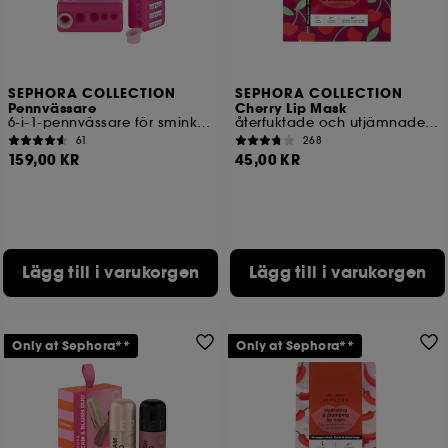
SEPHORA COLLECTION
SEPHORA COLLECTION
Pennvässare
Cherry Lip Mask
6-i-1-pennvässare för sminkpennor
återfuktade och utjämnade läppar på 5 minuter
61
268
159,00 KR
45,00 KR
Lägg till i varukorgen
Lägg till i varukorgen
Only at Sephora**
Only at Sephora**