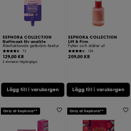
SEPHORA COLLECTION
SEPHORA COLLECTION
Nattmask för ansikte
Lift & Firm
Återfuktande gelkräm-textur
Fyller och slätar ut
72
126
129,00 KR
209,00 KR
2 storlekar tillgängliga
Lägg till i varukorgen
Lägg till i varukorgen
Only at Sephora**
Only at Sephora**