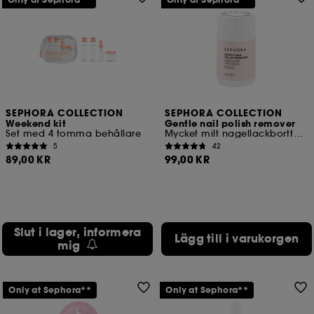
Only at Sephora**
Only at Sephora**
SEPHORA COLLECTION
SEPHORA COLLECTION
Weekend kit
Gentle nail polish remover
Set med 4 tomma behållare
Mycket milt nagellackborttagningsmedel
5
42
89,00 KR
99,00 KR
Slut i lager, informera
Lägg till i varukorgen
mig
Only at Sephora**
Only at Sephora**