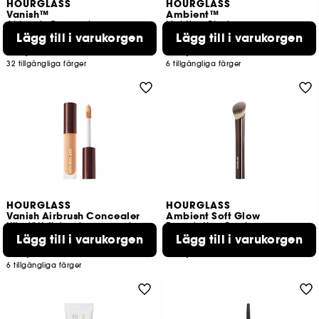
HOURGLASS
HOURGLASS
Vanish™
Ambient™
Airbrush Concealer
Lighting Blush
Lägg till i varukorgen
Lägg till i varukorgen
3958
2634
479,00 KR
599,00 KR
32 tillgängliga färger
6 tillgängliga färger
HOURGLASS
HOURGLASS
Vanish Airbrush Concealer
Ambient Soft Glow
Ultralätt flytande concealer i resestorlek
Foundation Brush
Lägg till i varukorgen
Lägg till i varukorgen
123
207
229,00 KR
689,00 KR
6 tillgängliga färger