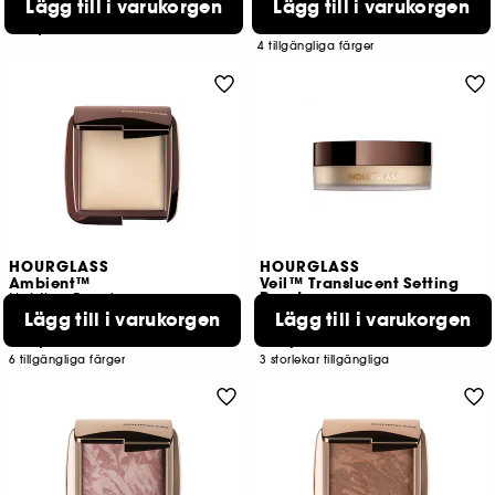
Lägg till i varukorgen
Lägg till i varukorgen
1302
789
749,00 KR
519,00 KR
4 tillgängliga färger
HOURGLASS
HOURGLASS
Ambient™
Veil™ Translucent Setting
Powder
Lighting Powder
Lägg till i varukorgen
Lägg till i varukorgen
3569
2444
699,00 KR
669,00 KR
6 tillgängliga färger
3 storlekar tillgängliga