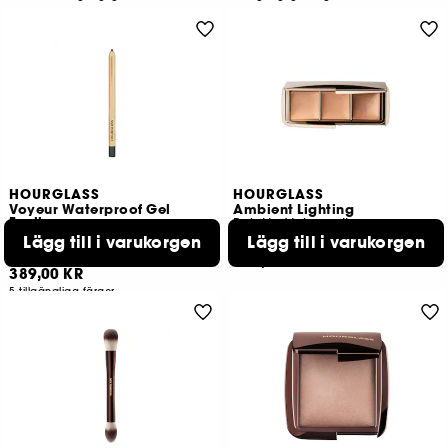
HOURGLASS
HOURGLASS
Voyeur Waterproof Gel
Ambient Lighting
Eyeliner
Palette Volume II
Eyeliner Waterproof
Lägg till i varukorgen
Lägg till i varukorgen
1561
41
939,00 KR
389,00 KR
5 tillgängliga färger