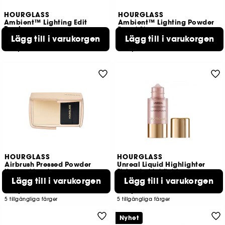
HOURGLASS
HOURGLASS
Ambient™ Lighting Edit
Ambient™ Lighting Powder
Brush
Travel Size
Lägg till i varukorgen
Lägg till i varukorgen
2
3
669,00 KR
399,00 KR
HOURGLASS
HOURGLASS
Airbrush Pressed Powder
Unreal Liquid Highlighter
Kompaktpuder
Flytande highlighter
Lägg till i varukorgen
Lägg till i varukorgen
127
34
759,00 KR
529,00 KR
5 tillgängliga färger
5 tillgängliga färger
Nyhet