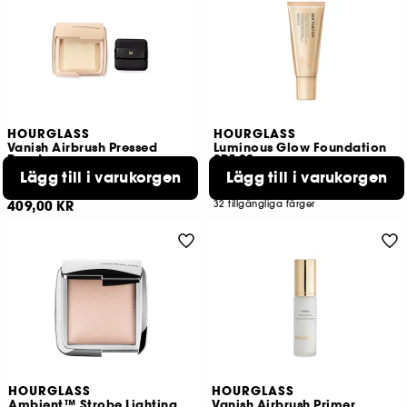
HOURGLASS
HOURGLASS
Vanish Airbrush Pressed
Luminous Glow Foundation
Powder
SPF 30
Kompaktpuder i reseformat
Lystergivande foundation med SPF30
Lägg till i varukorgen
Lägg till i varukorgen
799,00 KR
19
409,00 KR
32 tillgängliga färger
HOURGLASS
HOURGLASS
Ambient™ Strobe Lighting
Vanish Airbrush Primer