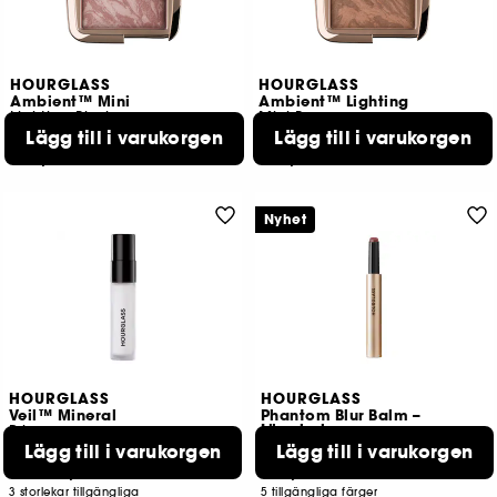
HOURGLASS
HOURGLASS
Ambient™ Mini
Ambient™ Lighting
Lighting Blush
Mini Bronzer
Lägg till i varukorgen
Lägg till i varukorgen
2642
1319
399,00 KR
399,00 KR
Nyhet
HOURGLASS
HOURGLASS
Veil™ Mineral
Phantom Blur Balm –
Läppbalsam
Primer
Lägg till i varukorgen
Lägg till i varukorgen
6522
165
319,00 KR
499,00 KR
Från:
3 storlekar tillgängliga
5 tillgängliga färger