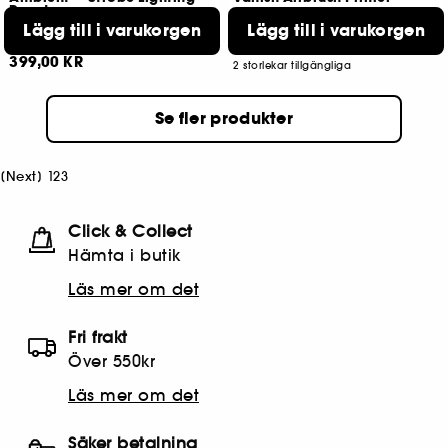
Powder
Mini Highlighter
Lägg till i varukorgen
Lägg till i varukorgen
28
325
759,00 KR
Från:
399,00 KR
2 storlekar tillgängliga
Se fler produkter
[
Next
]
1
2
3
Click & Collect
Hämta i butik​
Läs mer om det
Fri frakt
Över 550kr
Läs mer om det
Säker betalning