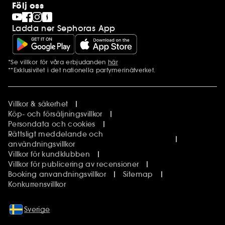
Följ oss
Ladda ner Sephoras App
*Se villkor för våra erbjudanden
här
Ytterligare information
**Exklusivitet i det nationella parfymerinätverket.
Villkor & säkerhet
Köp- och försäljningsvillkor
Persondata och cookies
Rättsligt meddelande och
användningsvillkor
Villkor för kundklubben
Villkor för publicering av recensioner
Booking anvandningsvillkor
Sitemap
Konkurrensvillkor
Sverige