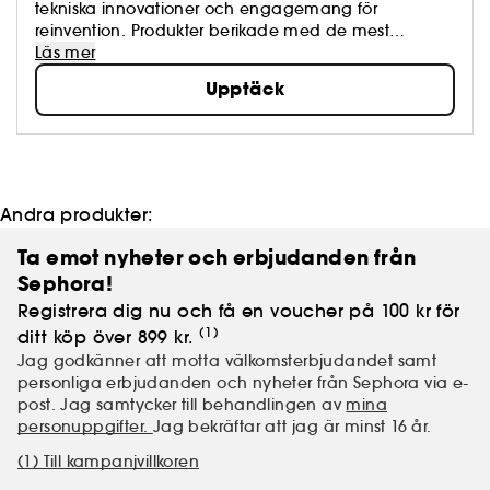
tekniska innovationer och engagemang för
reinvention. Produkter berikade med de mest
innovativa aktiva ingredienserna som är tillgängliga
Läs mer
för att skapa en hud av otrolig skönhet. Den
Upptäck
toppmoderna elden kännetecknas av vackra
texturer, moderna färgsamlingar och elegant
förpackning. Hourglass kombinerar konst med
avancerad teknik.
Andra produkter:
Ta emot nyheter och erbjudanden från
Sephora!
Registrera dig nu och få en voucher på 100 kr för
(1)
ditt köp över 899 kr.
Jag godkänner att motta välkomsterbjudandet samt
personliga erbjudanden och nyheter från Sephora via e-
post. Jag samtycker till behandlingen av
mina
personuppgifter.
Jag bekräftar att jag är minst 16 år.
(1) Till kampanjvillkoren