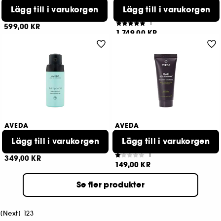
Tulasāra™
Invati Ultra Advanced
System
Renewing Radiance Creme
Lägg till i varukorgen
Lägg till i varukorgen
Set Rich
2
1
599,00 KR
1.749,00 KR
AVEDA
AVEDA
Shampowder
Invati Ultra Advanced
Thickening Conditioner Rich
Dry Shampoo
Lägg till i varukorgen
Lägg till i varukorgen
Travel Size
18
1
349,00 KR
149,00 KR
Se fler produkter
[
Next
]
1
2
3