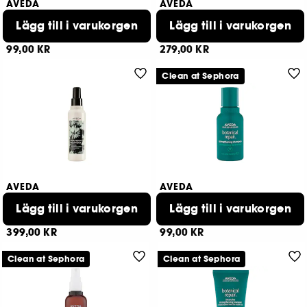
AVEDA
AVEDA
Be Curly Advanced Curl
Shampure™
Enhancer Cream
Lägg till i varukorgen
Body Lotion
Lägg till i varukorgen
55
1
99,00 KR
279,00 KR
Clean at Sephora
AVEDA
AVEDA
Abundant Blowout –
Botanical Repair
Volumizing Blowout Spray
Lägg till i varukorgen
Shampoo
Lägg till i varukorgen
1
26
399,00 KR
99,00 KR
Clean at Sephora
Clean at Sephora