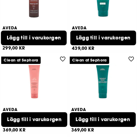
AVEDA
AVEDA
Volumizing Tonic
Botanical Repair Mask
Lägg till i varukorgen
Light
Lägg till i varukorgen
17
2
299,00 KR
439,00 KR
Clean at Sephora
Clean at Sephora
AVEDA
AVEDA
Nutriplenish®
Botanical Repair
Lägg till i varukorgen
Hydrating Conditioner Light Moisture
Conditioner
Lägg till i varukorgen
2
26
369,00 KR
369,00 KR