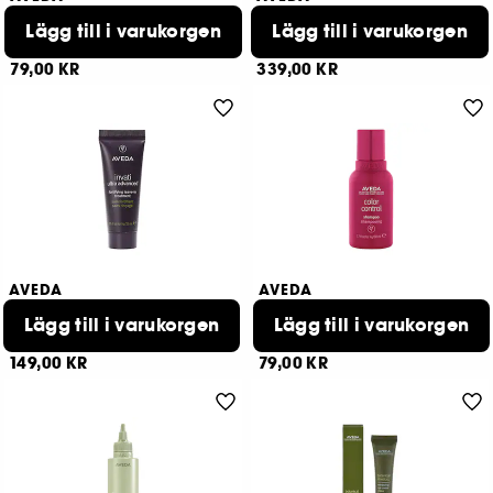
Color Control™
Smooth Infusion
Conditioner
Lägg till i varukorgen
Heat Styling Cream
Lägg till i varukorgen
9
19
79,00 KR
339,00 KR
AVEDA
AVEDA
Invati Ultra Advanced
Color Control™
Lägg till i varukorgen
Fortifying LeaveIn Treatment Travel Size
Shampoo
Lägg till i varukorgen
66
1
149,00 KR
79,00 KR