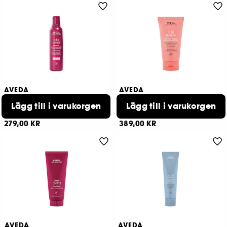
AVEDA
AVEDA
Color Control
Nutriplenish
Shampoo Rich
Lägg till i varukorgen
Masque Light Moisture
Lägg till i varukorgen
4
339
279,00 KR
389,00 KR
AVEDA
AVEDA