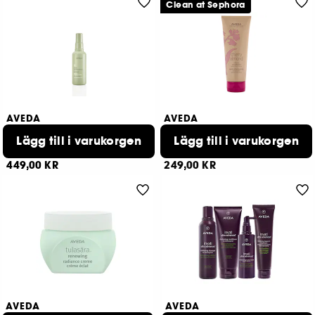
Clean at Sephora
AVEDA
AVEDA
Pure Abundance
Cherry Almond Softening
Conditioner
Volumizing Style Prep
Lägg till i varukorgen
Lägg till i varukorgen
3
15
449,00 KR
249,00 KR
AVEDA
AVEDA