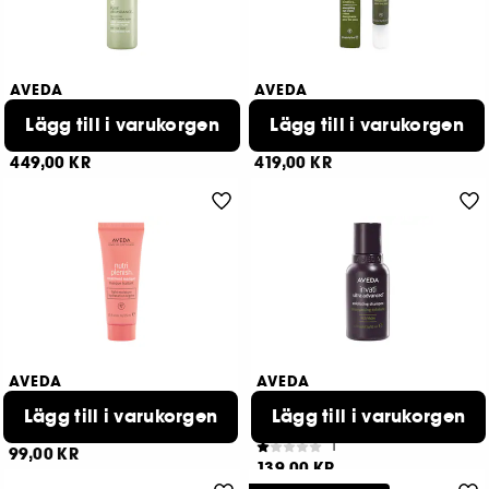
AVEDA
AVEDA
Pure Abundance
Botanical Kinetics
Lägg till i varukorgen
Volumizing Conditioning Rinse
Energizing Eye Creme
Lägg till i varukorgen
1
2
449,00 KR
419,00 KR
AVEDA
AVEDA
Nutriplenish
Invati Ultra Advanced
Exfoliating Shampoo Rich
Masque Light Moisture
Lägg till i varukorgen
Lägg till i varukorgen
Travel Size
336
1
99,00 KR
139,00 KR