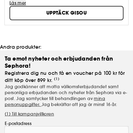
naturlig skönhet. Varumärket bygger vidare på sex
Läs mer
generationers biodlartradition och skapar unika
UPPTÄCK GISOU
hårvårdsprodukter, inklusive schampon, hårmasker
och håroljor, framställda med värdefulla
ingredienser som odlas och skördas på ett ekologiskt
ansvarsfullt sätt i Mirsalehi Bee Garden. Gisous
honungsbaserade hårvårdsprodukter ger näring,
återfuktar och stärker hår och hårbotten.
Andra produkter:
Ta emot nyheter och erbjudanden från
Sephora!
Registrera dig nu och få en voucher på 100 kr för
(1)
ditt köp över 899 kr.
Jag godkänner att motta välkomsterbjudandet samt
personliga erbjudanden och nyheter från Sephora via e-
post. Jag samtycker till behandlingen av
mina
personuppgifter.
Jag bekräftar att jag är minst 16 år.
(1) Till kampanjvillkoren
E-postadress