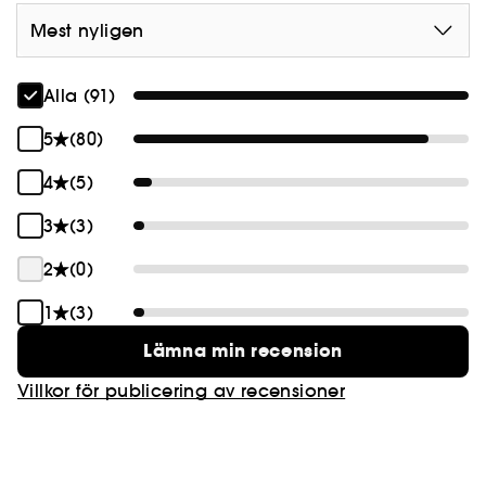
Mest nyligen
Alla (91)
5
(80)
4
(5)
3
(3)
2
(0)
1
(3)
Lämna min recension
Villkor för publicering av recensioner