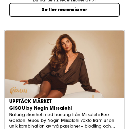
Du har sett 2 recensioner av 91
Se fler recensioner
UPPTÄCK MÄRKET
GISOU by Negin Mirsalehi
Naturlig skönhet med honung från Mirsalehi Bee
Garden. Gisou by Negin Mirsalehi växte fram ur en
unik kombination av två passioner – biodling och