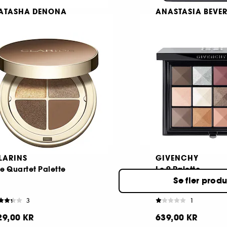
ATASHA DENONA
ANASTASIA BEVER
lam Face Palette
Haze Mini Eyesha
Palette
akeup Palette
Palett med 9 ögon
182
31
539,00 KR
499,00 KR
rån:
LARINS
GIVENCHY
e Quartet Palette
Le 9 Palette
Se fler prod
ögonskugga
3
1
29,00 KR
639,00 KR