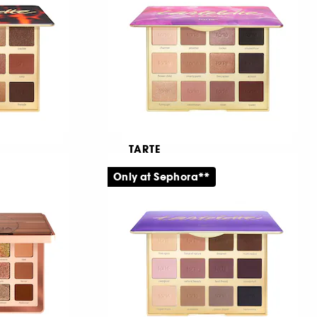
291
619,00 KR
TARTE
onian
Tartelette™ Amazonian
tte
Clay In Bloom Palette
Only at Sephora**
Ögonskuggspalett
3395
579,00 KR