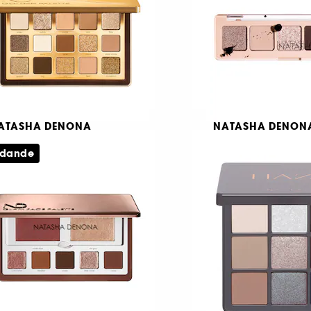
79,00 KR
349,00 KR
ATASHA DENONA
NATASHA DENON
olden Palette
My Mini Dream Pal
udande
gonskuggspalett
Eyeshadow palett
368
202
09,00 KR
349,00 KR