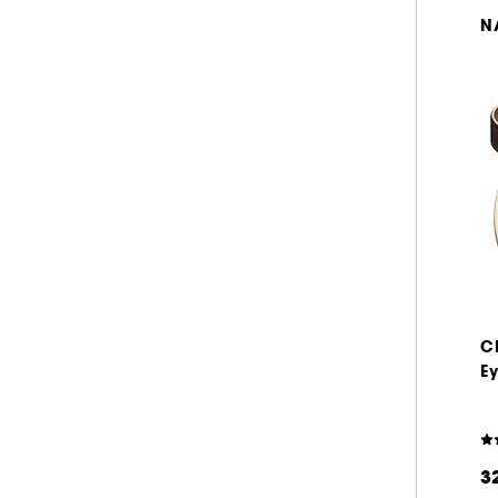
N
G
M
F
C
Ey
3