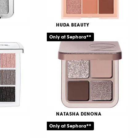
HUDA BEAUTY
eshadow
Nude Obsessions -
Eyeshadow Palette
Only at Sephora**
1065
399,00 KR
NATASHA DENONA
 Palette
Luxe Glam Compact
tte
Only at Sephora**
Ögonskuggspalett med fyra nyanser