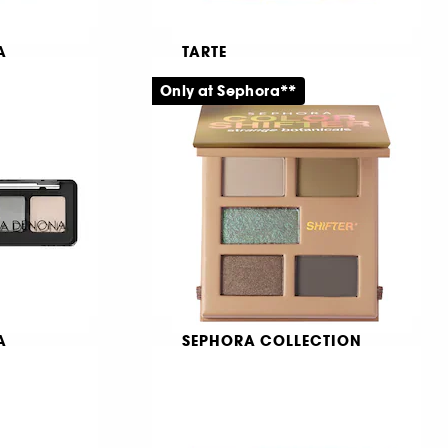
A
TARTE
Tartelette™ Amazonian
Clay Matte Palette
Only at Sephora**
Ögonskuggspalett
2269
579,00 KR
A
SEPHORA COLLECTION
Color Shifter Strange
botanicals
Färger att lägga i lager och förändra
110