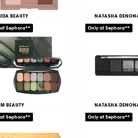
UDA BEAUTY
NATASHA DENON
atte Obsessions
I Need a Warm
 at Sephora**
Only at Sephora**
yeshadow Palette
Ögonskuggspalett
231
392
99,00 KR
909,00 KR
EM BEAUTY
NATASHA DENON
cked: For Good, Ozian
Mini Xenon
rest
 at Sephora**
Only at Sephora**
Palette
gonskuggspalett
146
11