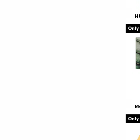
H
M
Only
E
3
R
Wi
fo
Only
Ö