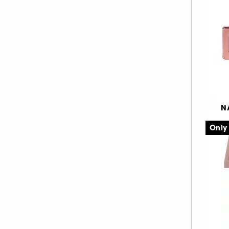
Svart (3)
Vit (1)
PAT McGRATH LABS (7)
9
REM BEAUTY (2)
TARTE (3)
TOO FACED (1)
WESTMAN ATELIER (1)
N
Mi
Only
E
3