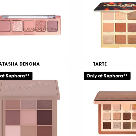
666
599
09,00 KR
659,00 KR
ATASHA DENONA
TARTE
ni Starlette Palette
Tartelette™ Amaz
Clay Toasted Pale
 at Sephora**
Only at Sephora**
yeshadow Palette
Ögonskuggspalett
234
901
49,00 KR
579,00 KR