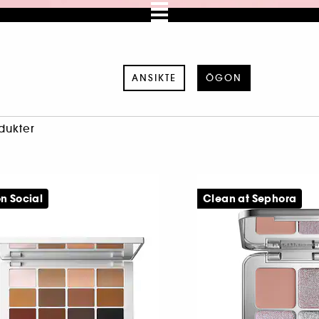
ANSIKTE
ÖGON
dukter
n Social
Clean at Sephora