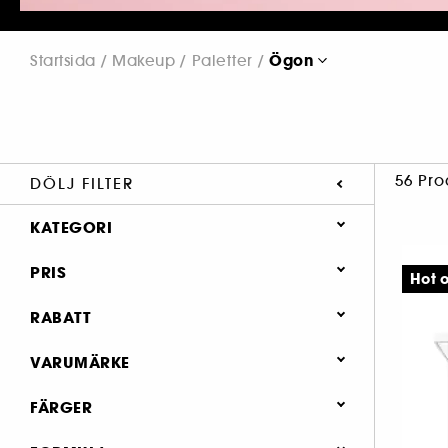
Ögon
Startsida
Makeup
Paletter
56 Pro
DÖLJ FILTER
KATEGORI
Makeup
PRIS
Hot o
Paletter
RABATT
Ansikte (13)
20% (1)
VARUMÄRKE
Ögon (56)
25% (1)
FÄRGER
30% (3)
35% (2)