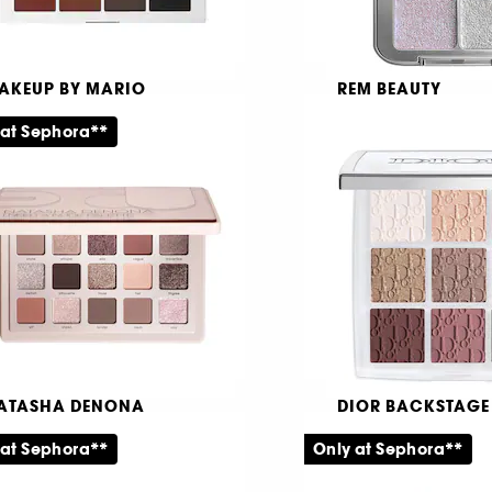
AKEUP BY MARIO
REM BEAUTY
aster Mattes®
Sweet Dreams Ey
Quad
 at Sephora**
yeshadow Palette
Ögonskuggspalett
1946
9
89,00 KR
389,00 KR
ATASHA DENONA
DIOR BACKSTAGE
Need A Nude Palette
Dior Backstage Eye
9-Eyeshadow Pale
 at Sephora**
Only at Sephora**
yeshadow Palette