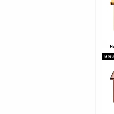
4
N
G
Erbj
Ö
9