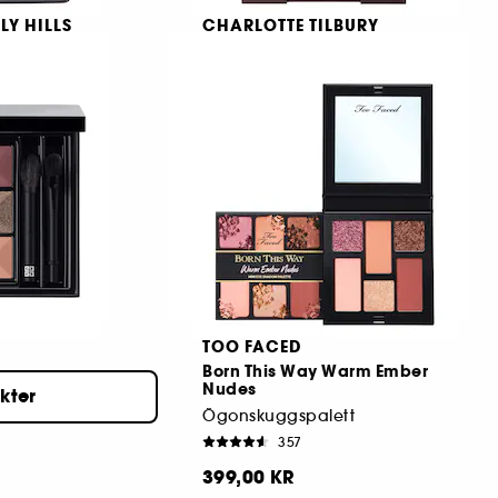
LY HILLS
CHARLOTTE TILBURY
dow
Luxury Palette The Rock
Chick
skuggor
Palett med 4 ögonskuggor
157
399,00 KR
TOO FACED
Born This Way Warm Ember
Nudes
ukter
Ögonskuggspalett
357
399,00 KR