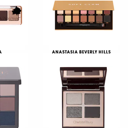
129,00 KR
A
ANASTASIA BEVERLY HILLS
ette
Soft Glam
e
Ögonskuggspalett
4536
649,00 KR