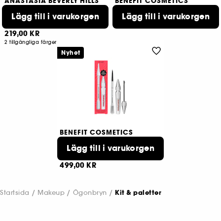
ANASTASIA BEVERLY HILLS
BENEFIT COSMETICS
Perfectly Shaped Brow Duo
Precisely, My Brow Pack
Ögonbrynslåda
Lägg till i varukorgen
Lägg till i varukorgen
Duo med ögonbrynspenna & vax
349,00 KR
3
219,00 KR
2 tillgängliga färger
Nyhet
BENEFIT COSMETICS
Precisely Power Up
Brow kit med penna och vax
Lägg till i varukorgen
24
499,00 KR
Startsida
Makeup
Ögonbryn
Kit & paletter