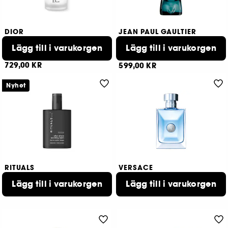
DIOR
JEAN PAUL GAULTIER
Sauvage After-Shave Balm
"Le Male"
Lägg till i varukorgen
After Shave
Lägg till i varukorgen
152
3
729,00 KR
599,00 KR
Nyhet
RITUALS
VERSACE
Rituals Homme
Pour Homme
Lugnande aftershave-balsam
Lägg till i varukorgen
After Shave Lotion
Lägg till i varukorgen
349,00 KR
819,00 KR