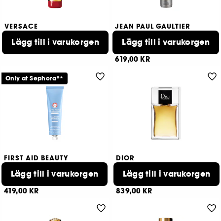
VERSACE
JEAN PAUL GAULTIER
Eros Flame
"Le Male"
After Shave Balm
Lägg till i varukorgen
Soothing After Shave Balm
Lägg till i varukorgen
539,00 KR
165
619,00 KR
Only at Sephora**
FIRST AID BEAUTY
DIOR
Ultra Repair Rescue Balm
Dior Homme
Lägg till i varukorgen
Intensivt reparerande läppbalsam med dimetikon
After-Shave Lotion för män
Lägg till i varukorgen
384
22
419,00 KR
839,00 KR