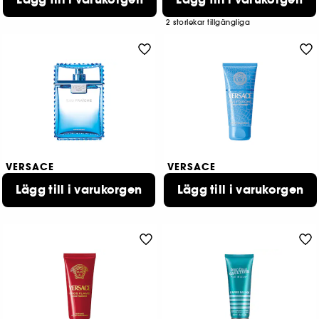
539,00 KR
469,00 KR
Från:
2 storlekar tillgängliga
VERSACE
VERSACE
Eau Fraiche
Eau Fraiche
After Shave
Lägg till i varukorgen
After shave Balm
Lägg till i varukorgen
819,00 KR
349,00 KR