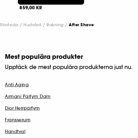
147
859,00 KR
Startsida
Hudvård
Rakning
After Shave
Mest populära produkter
Upptäck de mest populära produkterna just nu.
Anti Aging
Armani Parfym Dam
Dior Herrparfym
Fransserum
Handtval