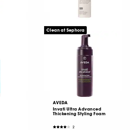
AUTHENTIC BEAUTY
CONCEPT
ell
Clean at Sephora
Amplify Mousse
Lätt volymgivande stylingmousse
359,00 KR
AVEDA
se
Invati Ultra Advanced
Thickening Styling Foam
2