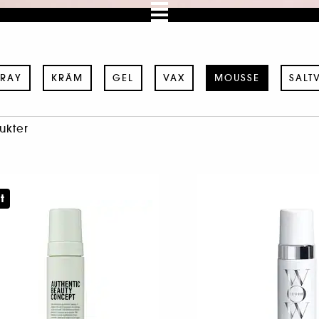
PRAY
KRÄM
GEL
VAX
MOUSSE
SALT
ukter
t