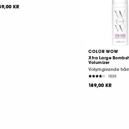
89,00 KR
329,00 KR
COLOR WOW
Xtra Large Bombsh
Volumizer
Volymgivande hår
1535
189,00 KR