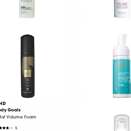
UTHENTIC BEAUTY
COLOR WOW
ONCEPT
Xtra Large Bombsh
mplify Foam Conditioner
Volumizer
Volymgivande skumbalsam för fint hår
89,00 KR
2129
389,00 KR
HD
MOROCCANOIL
ody Goals
Curl control mous
otal Volume Foam
5
59