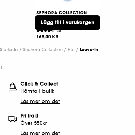
SEPHORA COLLECTION
Hair Nourish All in One
Leave-in Conditioner
Lägg till i varukorgen
Leave-in balsam
30
169,00 KR
Startsida
Sephora Collection
Hår
Leave-In
1
Click & Collect
Hämta i butik​
Läs mer om det
Fri frakt
Över 550kr
Läs mer om det