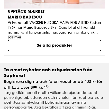
UPPTÄCK MÆRKET
MARIO BADESCU
Vi tycker att VACKER HUD SKA VARA FÖR ALLTID Sedan
1967 har Mario Badescu Skin Care blivit ett ikoniskt
namn, känt för personlig hudvård som är lika unik
som du är. Vi blandar kosmetisk kemi med estetisk
Läs mer
expertis för att skapa hudrutiner som levererar. Vår
Se alla produkter
filosofi är enkel: effektiv hudvård för alla – och med
nästan fyra generationer ansikten som bevisar att vi
har rätt!
Ta emot nyheter och erbjudanden från
Sephora!
Registrera dig nu och få en voucher på 100 kr för
(1)
ditt köp över 899 kr.
Jag godkänner att motta välkomsterbjudandet samt
personliga erbjudanden och nyheter från Sephora via e-
post. Jag samtycker till behandlingen av
mina
personuppgifter.
Jag bekräftar att jag är minst 16 år.