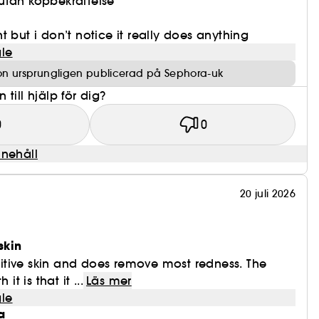
utan köpbekräftelse
 but i don’t notice it really does anything
le
on ursprungligen publicerad på Sephora-uk
till hjälp för dig?
0
0
nnehåll
20 juli 2026
skin
nsitive skin and does remove most redness. The
it is that it ...
Läs mer
le
a