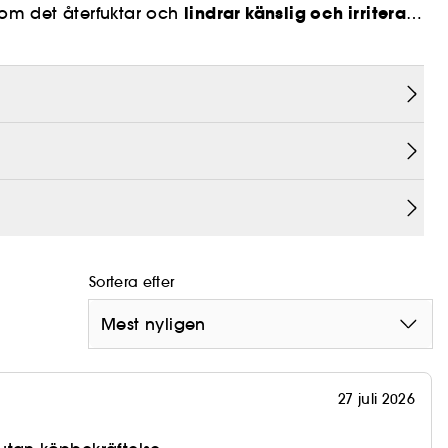
lindrar känslig och irriterad
som det återfuktar och
befinnande och klarhet
, och lämnar en jämn,
gnande aktiva ingredienserna.
ch förstärka hudens klarhet.
fuktning.
ombinerar aloe vera och sju typer av Cica för
Sortera efter
Mest nyligen
27 juli 2026