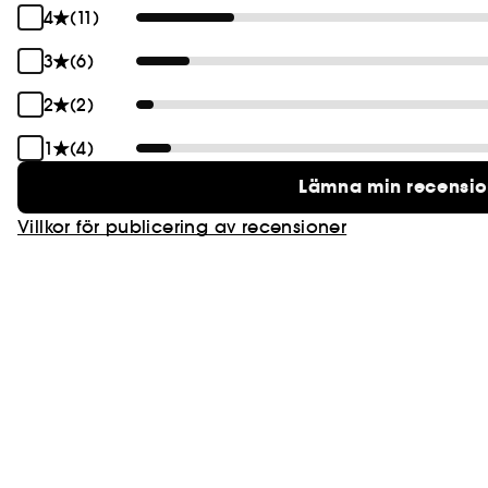
4
(11)
3
(6)
2
(2)
1
(4)
Lämna min recensi
Villkor för publicering av recensioner