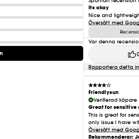
Spontan recension 
Its okay
Nice and lightweight
Översätt med Goog
Recensi
Var denna recension 
on
Rapportera detta i
Friendlysun
Verifierad köpare
Great for sensitive 
This is great for se
only issue I have with 
Översätt med Goog
Rekommenderar: J