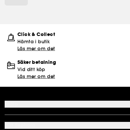
Click & Collect
Hämta i butik​
Läs mer om det
Säker betalning
Vid ditt köp
Läs mer om det
Hjälp
FAQ
Kontakta oss
Ditt Sephora
Leveranser