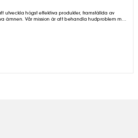
t utveckla högst effektiva produkter, framställda av
tiva ämnen. Vår mission är att behandla hudproblem med
 konsumenter och utvecklar produkter som är precis
om är både enkla och högpresterande.