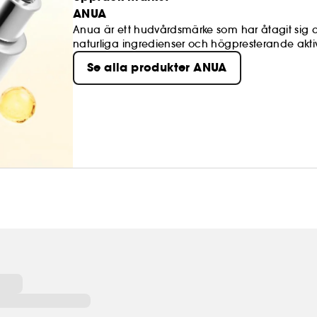
ANUA
Anua är ett hudvårdsmärke som har åtagit sig at
naturliga ingredienser och högpresterande ak
milda men effektiva formler. Vi lyssnar på våra
Se alla produkter ANUA
anpassade efter hudens behov, med formler s