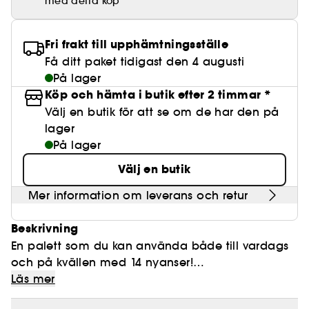
med detta köp
Lösögonfransar
Pennvässare
Clean hudvård
BB- & CC-krämer
Rodnad
Parfymer under 500 kr
High-Performance Hårvård
Powdery
Lock- och vågdefinition
Personal Care
Se allt
Make-up Trends
Skrubb för hårbotten
Nagelfilar & nagelklippare
Clean parfym
Paletter
Fläckar
Fragrance Layering
Hair Styling
Fri frakt till upphämtningsställe
Water
Återfuktning och näring
Best Skin Ever Shade Finder
Skincare meets Makeup
Se allt
Få ditt paket tidigast den 4 augusti
Matningspapper
Clean hårvård
Porer
Säsongens dofter
Haircare Guide
På lager
Musk
Solskydd
Cream Lip Stain Shade Finder
Skin Longevity
Make it last
Köp och hämta i butik efter 2 timmar *
Parfym Highlights
Hårvård under 300 kr
Plattning
Välj en butik för att se om de har den på
Self-Care Moment
Skincare meets Makeup
lager
Dofter berättar historier
Haircare Finder
Färgat hår
Affordable Skincare
På lager
Makeup Routine
Wonder Treatment
Välj en butik
Do you speak Skincare
Find your favourite finish
Mer information om leverans och retur
Dear skin, I love you
Instant Lip Love
Beskrivning
Feel good makeup
En palett som du kan använda både till vardags
och på kvällen med 14 nyanser!
Läs mer
- Den här paletten innehåller 14 nyanser i ultra-