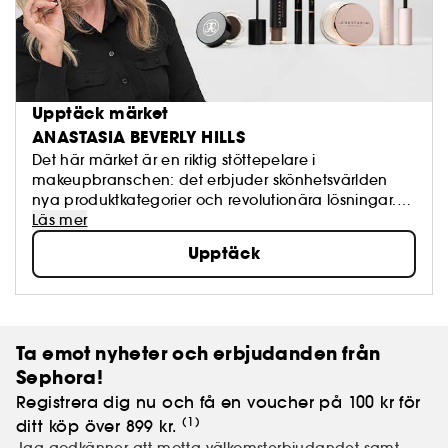
Upptäck märket
ANASTASIA BEVERLY HILLS
Det här märket är en riktig stöttepelare i
makeupbranschen: det erbjuder skönhetsvärlden
nya produktkategorier och revolutionära lösningar.
Anastasia Beverly Hills är känt för sina perfekta
Läs mer
formulor för väldefinierade ögonbryn, sina
Upptäck
ögonkrämer och färgpaletter - samtliga skapade för
att framhäva och försköna ansiktsdragen.
Ta emot nyheter och erbjudanden från
Sephora!
Registrera dig nu och få en voucher på 100 kr för
(1)
ditt köp över 899 kr.
Jag godkänner att motta välkomsterbjudandet samt