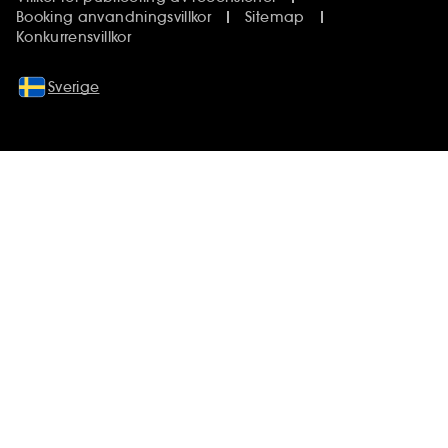
Booking anvandningsvillkor
Sitemap
Konkurrensvillkor
Sverige