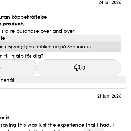
24 juli 2026
utan köpbekräftelse
s product.
it’s a re purchase over and over!!
le
on ursprungligen publicerad på Sephora-uk
till hjälp för dig?
0
0
nnehåll
21 juni 2026
e it
 saying this was just the experience that I had. I