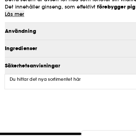
förebygger pig
Det innehåller ginseng, som effektivt
strålning
Läs mer
.
Serumet innehåller 3 % "filtrerat snigelsekret", som 
återställs och hudens förtida åldrande förebyggs
.
Användning
bidrar till att bibehålla hudens elasticitet och såle
Ingredienser
Säkerhetsanvisningar
Du hittar det nya sortimentet här