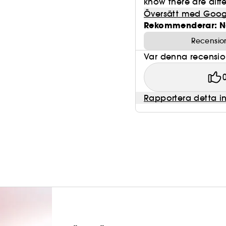
know there are diffe
Översätt med Goog
Rekommenderar: N
Recensio
Var denna recension 
Rapportera detta i