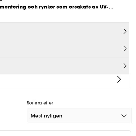
mentering och rynkor som orsakats av UV-
skadad hud
gynnar förnyelse av hudceller så att
 Det innehåller även kollagen och elastin, som
des reducera rynkor i synergi med ginseng.
Sortera efter
Mest nyligen