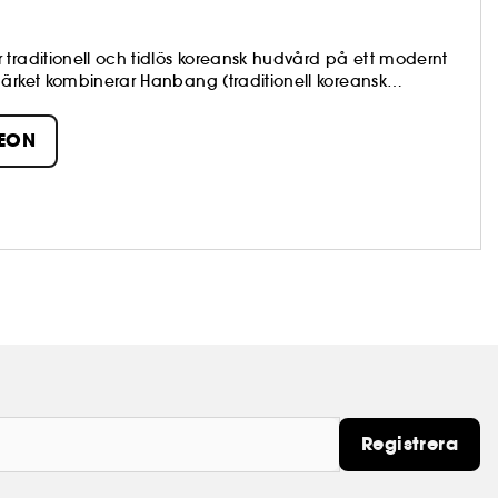
traditionell och tidlös koreansk hudvård på ett modernt
märket kombinerar Hanbang (traditionell koreansk
ngredienser för att skapa produkter som förbättrar huden
SEON
Registrera