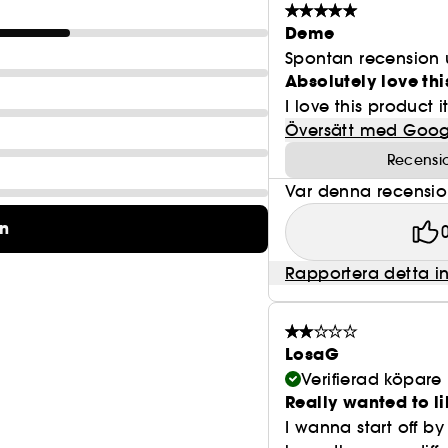
Deme
Spontan recension 
Absolutely love thi
I love this product 
Översätt med Goog
Recensi
Var denna recension 
on
Rapportera detta i
LosaG
Verifierad köpare
Really wanted to lik
I wanna start off by