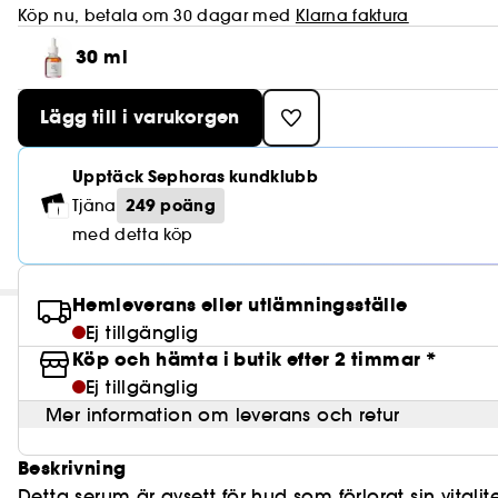
Köp nu, betala om 30 dagar med
Klarna faktura
30 ml
Lägg till i varukorgen
Upptäck Sephoras kundklubb
249 poäng
Tjäna
med detta köp
Hemleverans eller utlämningsställe
Ej tillgänglig
Köp och hämta i butik efter 2 timmar *
Ej tillgänglig
Mer information om leverans och retur
Beskrivning
Detta serum är avsett för hud som förlorat sin vitalite