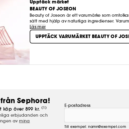
Upptäck märket
BEAUTY OF JOSEON
Beauty of Joseon är ett varumärke som omtolkar 
sätt med hjälp av naturliga ingredienser. Varu
växtbaserad medicin) med effektiva, trendiga i
Läs mer
och gör den friskare och mer lysterfull.
UPPTÄCK VARUMÄRKET BEAUTY OF JO
från Sephora!
E-postadress
(1)
t köp över 899 kr.
nliga erbjudanden och
lingen av
mina
Till exempel: namn@exempel.com