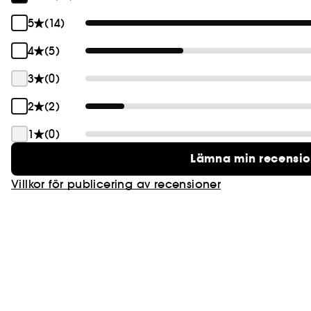
5
(14)
4
(5)
3
(0)
2
(2)
1
(0)
Lämna min recensi
Villkor för publicering av recensioner