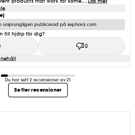
rent products that work for some,...
Läs mer
le
ej
n ursprungligen publicerad på sephora.com
till hjälp för dig?
0
0
nnehåll
Du har sett 2 recensioner av 21
Se fler recensioner