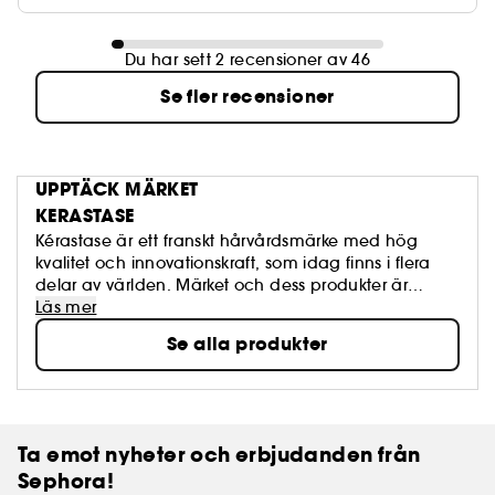
Du har sett 2 recensioner av 46
Se fler recensioner
UPPTÄCK MÄRKET
KERASTASE
Kérastase är ett franskt hårvårdsmärke med hög
kvalitet och innovationskraft, som idag finns i flera
delar av världen. Märket och dess produkter är
uppskattat av både frisörer och vanliga kunder för
Läs mer
sina väldigt effektiva produkter som håller vad de
Se alla produkter
lovar. I utbudet från Kérastase hittar du både
vårdande och stylande hårvårdsprodukter för alla
olika typer av hår och behov.
Ta emot nyheter och erbjudanden från
Sephora!