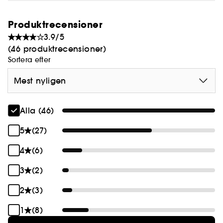
Produktrecensioner
3.9/5
(46 produktrecensioner)
Sortera efter
Mest nyligen
Alla (46)
5
(27)
4
(6)
3
(2)
2
(3)
1
(8)