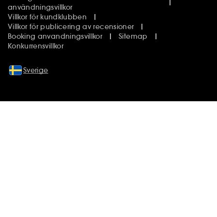
användningsvillkor
Villkor för kundklubben
Villkor för publicering av recensioner
Booking anvandningsvillkor
Sitemap
Konkurrensvillkor
Sverige