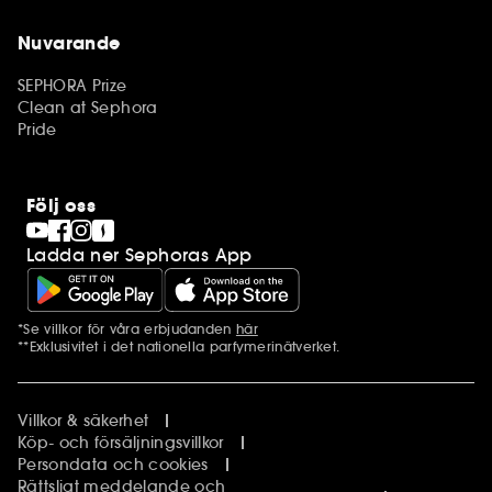
Nuvarande
SEPHORA Prize
Clean at Sephora
Pride
Följ oss
Ladda ner Sephoras App
*Se villkor för våra erbjudanden
här
Ytterligare information
**Exklusivitet i det nationella parfymerinätverket.
Villkor & säkerhet
Köp- och försäljningsvillkor
Persondata och cookies
Rättsligt meddelande och