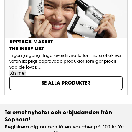
UPPTÄCK MÄRKET
THE INKEY LIST
Ingen jargong. Inga överdrivna löften. Bara effektiva,
vetenskapligt beprövade produkter som gör precis
vad de lovar.
The INKEY List visar dig vad din hud verkligen
Läs mer
behöver, inte bara vad som är trendigt just nu.
SE ALLA PRODUKTER
Oavsett om du är nybörjare inom hudvård eller
redan är expert med en väl etablerad rutin, finns
INKEY alltid vid din sida med innovation, pedagogik
och kliniskt bevisade resultat. Och allt detta till ett
rimligt pris.
Ta emot nyheter och erbjudanden från
Sephora!
INKEY. Inget snack, bara bättre hud.
Registrera dig nu och få en voucher på 100 kr för