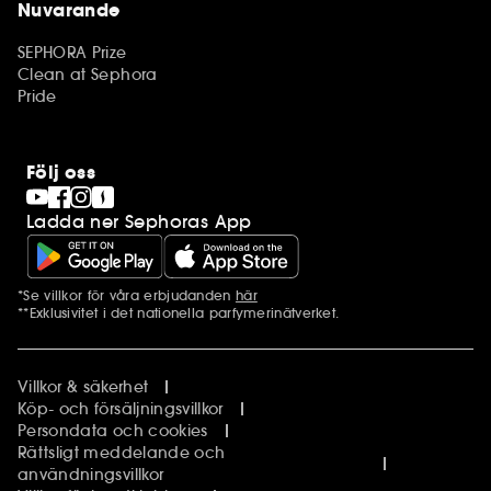
Nuvarande
SEPHORA Prize
Clean at Sephora
Pride
Följ oss
Ladda ner Sephoras App
*Se villkor för våra erbjudanden
här
Ytterligare information
**Exklusivitet i det nationella parfymerinätverket.
Villkor & säkerhet
Köp- och försäljningsvillkor
Persondata och cookies
Rättsligt meddelande och
användningsvillkor