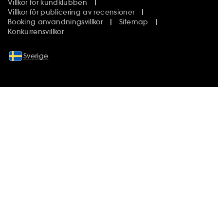
Villkor för kundklubben
Villkor för publicering av recensioner
Booking anvandningsvillkor
Sitemap
Konkurrensvillkor
Sverige