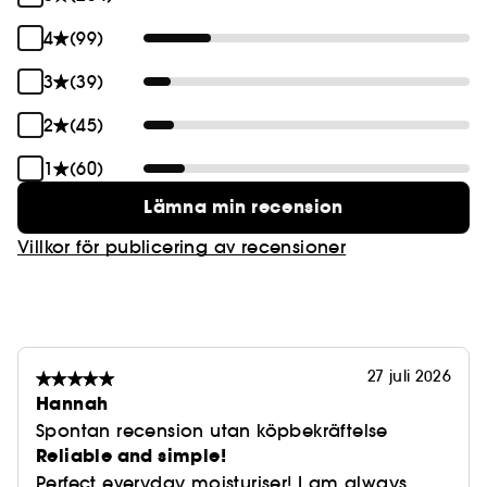
4
(99)
3
(39)
2
(45)
1
(60)
Lämna min recension
Villkor för publicering av recensioner
27 juli 2026
Hannah
Spontan recension utan köpbekräftelse
Reliable and simple!
Perfect everyday moisturiser! I am always