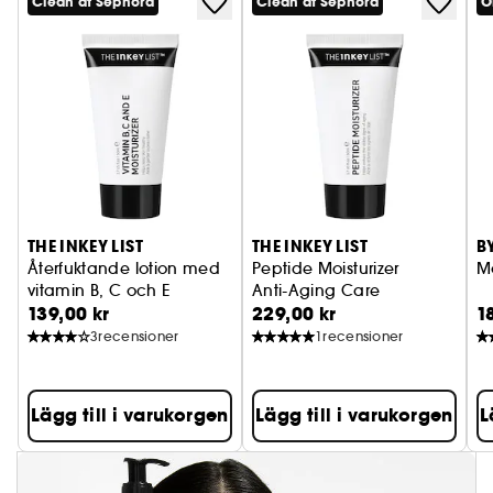
Clean at Sephora
Clean at Sephora
O
THE INKEY LIST
THE INKEY LIST
B
Återfuktande lotion med
Peptide Moisturizer
Mo
vitamin B, C och E
Anti-Aging Care
139,00 kr
229,00 kr
1
3
recensioner
1
recensioner
Lägg till i varukorgen
Lägg till i varukorgen
L