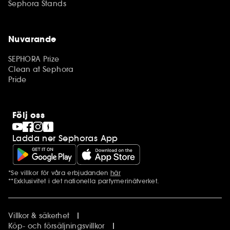
Sephora Stands
Nuvarande
SEPHORA Prize
Clean at Sephora
Pride
Följ oss
Ladda ner Sephoras App
*Se villkor för våra erbjudanden
här
Ytterligare information
**Exklusivitet i det nationella parfymerinätverket.
Villkor & säkerhet
Köp- och försäljningsvillkor