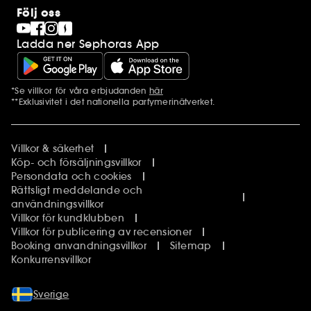
Clean at Sephora
Stores
Följ oss
Pride
Sephora Stands
Ladda ner Sephoras App
*Se villkor för våra erbjudanden
här
Ytterligare information
**Exklusivitet i det nationella parfymerinätverket.
Villkor & säkerhet
Köp- och försäljningsvillkor
Persondata och cookies
Rättsligt meddelande och
användningsvillkor
Villkor för kundklubben
Villkor för publicering av recensioner
Booking anvandningsvillkor
Sitemap
Konkurrensvillkor
Sverige