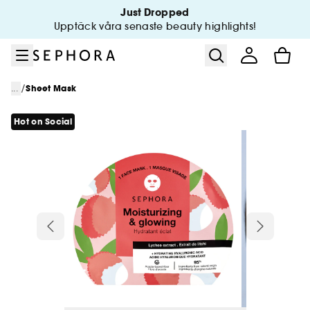
Gå till menyn
Gå till huvudinnehållet
Gå till sidfoten
Just Dropped
Upptäck våra senaste beauty highlights!
/
...
Sheet Mask
Hot on Social