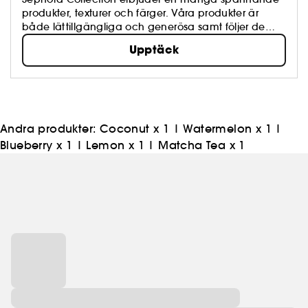
produkter, texturer och färger. Våra produkter är
både lättillgängliga och generösa samt följer de
senaste trenderna och står för hög kvalité. Känn dig
Upptäck
fri att skapa och uppdatera din egen look närhelst
du har lust!
Andra produkter:
Coconut x 1
|
Watermelon x 1
|
Blueberry x 1
|
Lemon x 1
|
Matcha Tea x 1