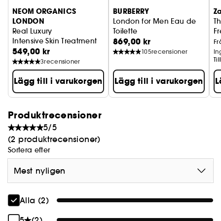
NEOM ORGANICS
BURBERRY
Za
LONDON
London for Men Eau de
Th
Real Luxury
Toilette
F
869,00 kr
Intensive Skin Treatment
Ea
Fr
549,00 kr
105
recensioner
In
Ti
3
recensioner
Lägg till i varukorgen
Lägg till i varukorgen
L
Produktrecensioner
5/5
(2 produktrecensioner)
Sortera efter
Mest nyligen
Alla (2)
5
(2)