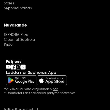
Stores
Sephora Stands
Nuvarande
SEPHORA Prize
Clean at Sephora
Pride
Följ oss
Ladda ner Sephoras App
*Se villkor för våra erbjudanden
här
Ytterligare information
**Exklusivitet i det nationella parfymerinätverket.
Villkor & säkerhet