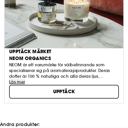
UPPTÄCK MÄRKET
NEOM ORGANICS
NEOM är ett varumärke för välbefinnande som
specialiserar sig på aromaterapiprodukter. Deras
dofter är 100 % naturliga och alla deras ljus,
diffusorer och oljor har verkliga fördelar för ditt
Läs mer
välbefinnande: de hjälper dig att sova bättre,
UPPTÄCK
minska din stress, öka din energi eller höja ditt
humör. Deras produkter tillverkas i Storbritannien av
etiska, hållbara och ekologiska ingredienser.
Andra produkter: