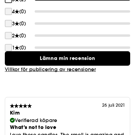
4
(0)
3
(0)
2
(0)
1
(0)
Lämna min recension
Villkor för publicering av recensioner
26 juli 2021
Kim
Verifierad köpare
What’s not to love
Love these candles. The smell is amazing and