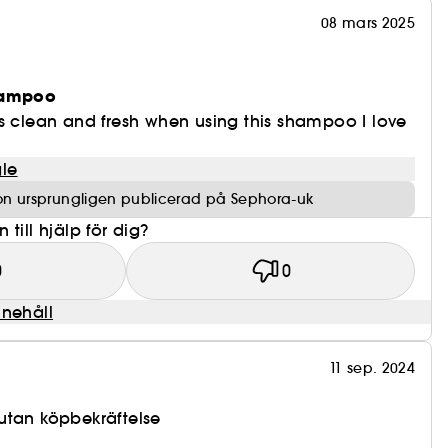
 och Anti-Snap
08 mars 2025
hampoo
s clean and fresh when using this shampoo I love
le
on ursprungligen publicerad på Sephora-uk
till hjälp för dig?
0
0
nnehåll
11 sep. 2024
utan köpbekräftelse