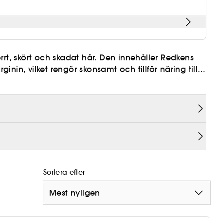
rt, skört och skadat hår. Den innehåller Redkens
in, vilket rengör skonsamt och tillför näring till
n. Proteinet hjälper att förebygga kluvna toppar,
de, vårda och tillföra mjukhet, vilket gör att håret
ed det kompletta Extreme-hårvårdssystemet.
Sortera efter
Mest nyligen