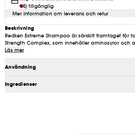
Ej tillgänglig
Mer information om leverans och retur
Beskrivning
Redken Extreme Shampoo är särskilt framtaget för tor
Strength Complex, som innehåller aminosyror och argin
håret för att ge styrka och motverka brustna hårstrå
Läs mer
medan citronsyra hjälper att balansera hårets pH-vär
känns sundare och starkare.
Användning
Experter rekommendarar att behandla skadat hår m
Ingredienser
HUVUDSAKLIGA FÖRDELAR
• Rengör, stärker håret och återställer glans
• 74% färre brustna hårstrån*
• Hjälper att stärka försvagade områden av håret
• Motverkar brustna hårstrån och kluvna toppar*