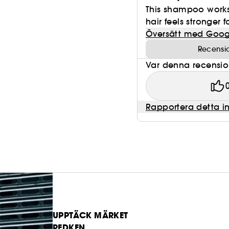
This shampoo works 
hair feels stronger fo
Översätt med Goog
Recensi
Var denna recension 
Rapportera detta i
UPPTÄCK MÄRKET
REDKEN