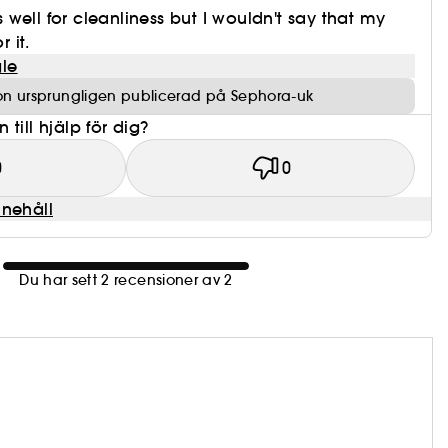
well for cleanliness but I wouldn't say that my
r it.
le
on ursprungligen publicerad på Sephora-uk
till hjälp för dig?
0
0
nnehåll
Du har sett 2 recensioner av 2