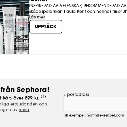
INSPIRERAD AV VETENSKAP, REKOMMENDERAD AV PROFFS! Sedan starten 1960 av d
skådespelerskan Paula Kent och hennes frisör J
perfekt hår. Produkterna är inspirerade av ve
Läs mer
protein samt fukt och har ett surt pH-värde, för a
UPPTÄCK
amerikanska hudvårdsrutin!.
från Sephora!
E-postadress
(1)
t köp över 899 kr.
nliga erbjudanden och
lingen av
mina
Till exempel: namn@exempel.com