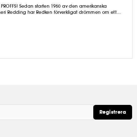
en amerikanska
heri Redding har Redken förverkligat drömmen om ett
tenskap, rekommenderade av proffs och formulerade med
tt hålla håret friskt dag efter dag. Hitta din personliga,
Registrera