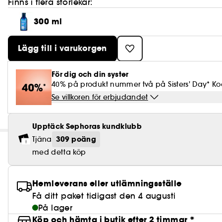
Finns i flera storlekar:
300 ml
Lägg till i varukorgen
För dig och din syster
40% på produkt nummer två på Sisters' Day* Kod
Se villkoren för erbjudandet
Upptäck Sephoras kundklubb
309 poäng
Tjäna
med detta köp
Hemleverans eller utlämningsställe
Få ditt paket tidigast den 4 augusti
På lager
Köp och hämta i butik efter 2 timmar *