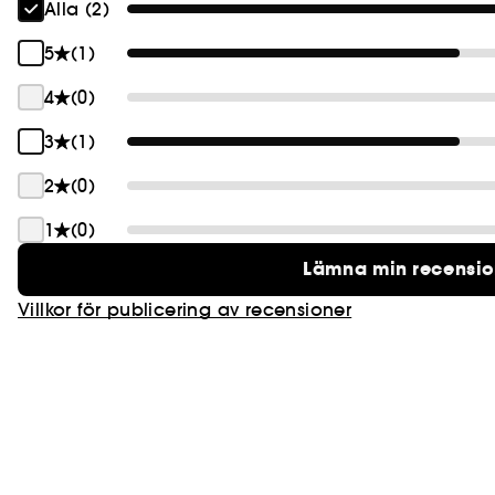
Alla (2)
5
(1)
4
(0)
3
(1)
2
(0)
1
(0)
Lämna min recensi
Villkor för publicering av recensioner