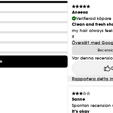
* vid användning av Extreme Shampoo, Conditioner
Aneesa
Verifierad köpare
Clean and fresh s
my hair always feel
it
Översätt med Goog
Recensi
Var denna recension 
on
Rapportera detta i
Sanne
Spontan recension 
It's okay