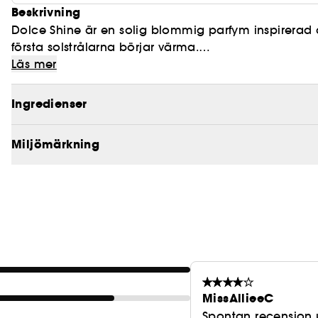
Beskrivning
Dolce Shine är en solig blommig parfym inspirerad a
första solstrålarna börjar värma.
Läs mer
- Med sin värme balanserar Dolce Shine friskhet oc
- Färgglad saftig mango blandas tillsammans med p
Ingredienser
- Söt jasmin kombineras med varma tränoter som ti
doftkänsla.
Miljömärkning
MissAllieeC
Spontan recension 