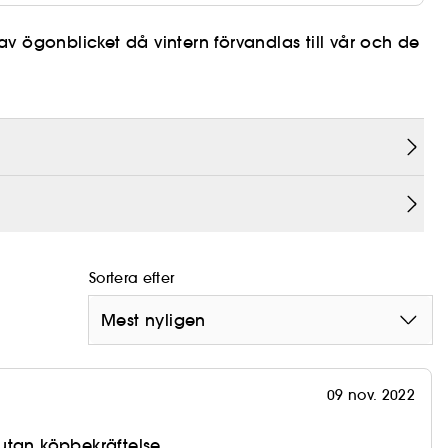
v ögonblicket då vintern förvandlas till vår och de
h sötma i en lysande doftupplevelse.
äron och färsk grapefrukt.
llsammans skaparen solig, blommig fruktig
Sortera efter
Mest nyligen
09 nov. 2022
utan köpbekräftelse