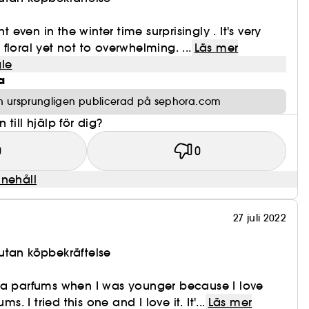
nt even in the winter time surprisingly . It's very
floral yet not to overwhelming. ...
Läs mer
le
a
n ursprungligen publicerad på sephora.com
till hjälp för dig?
0
0
nnehåll
27 juli 2022
utan köpbekräftelse
da parfums when I was younger because I love
ms. I tried this one and I love it. It'...
Läs mer