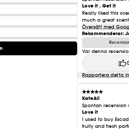
Love it . Get it
Really liked this sce
much a great scent 
Översätt med Goog
Rekommenderar: J
Recensio
on
Var denna recension 
Rapportera detta i
KateAll
Spontan recension 
Love it
I used to buy Esca
fruity and fresh parfu