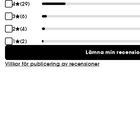
4
(29)
3
(6)
2
(4)
1
(2)
Lämna min recensi
Villkor för publicering av recensioner