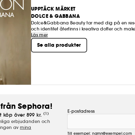
UPPTÄCK MÄRKET
DOLCE & GABBANA
Dolce&Gabbana Beauty tar med dig på en resa av
och identitet återfinns i kreativa dofter och ma
Läs mer
Se alla produkter
från Sephora!
E-postadress
(1)
t köp över 899 kr.
nliga erbjudanden och
lingen av
mina
Till exempel: namn@exempel.com