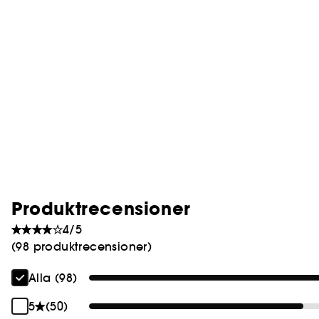
Produktrecensioner
4/5
(98 produktrecensioner)
Alla (98)
5
(50)