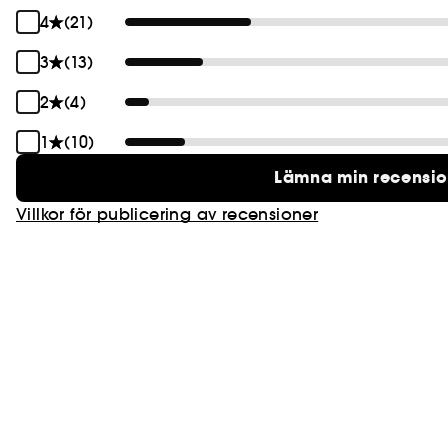
4
(21)
3
(13)
2
(4)
1
(10)
Lämna min recensi
Villkor för publicering av recensioner