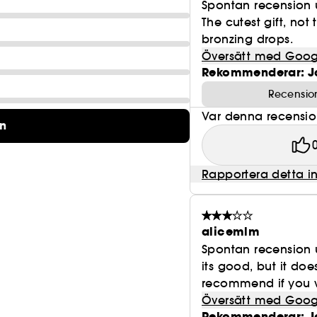
Spontan recension 
The cutest gift, no
bronzing drops.
Översätt med Goog
Rekommenderar: J
Recensio
Var denna recension 
on
Rapportera detta i
alicemlm
Spontan recension 
its good, but it doe
recommend if you w
Översätt med Goog
Rekommenderar: J