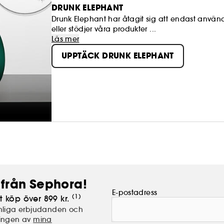
DRUNK ELEPHANT
Drunk Elephant har åtagit sig att endast anvä
eller stödjer våra produkter ...
Läs mer
UPPTÄCK DRUNK ELEPHANT
från Sephora!
E-postadress
(1)
t köp över 899 kr.
nliga erbjudanden och
lingen av
mina