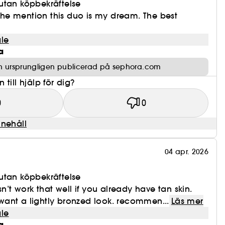
utan köpbekräftelse
t the mention this duo is my dream. The best
le
a
n ursprungligen publicerad på sephora.com
till hjälp för dig?
0
0
nnehåll
04 apr. 2026
utan köpbekräftelse
sn’t work that well if you already have tan skin.
ant a lightly bronzed look. recommen...
Läs mer
le
a