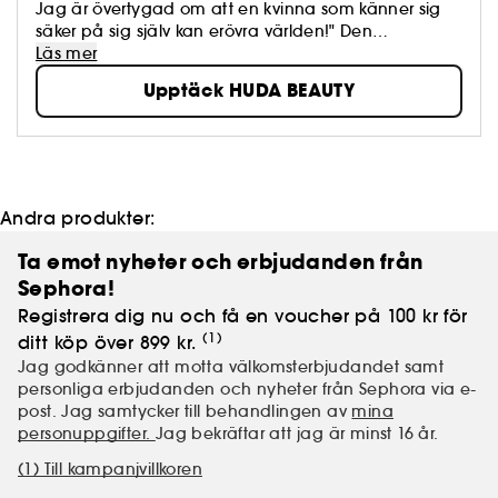
Jag är övertygad om att en kvinna som känner sig
säker på sig själv kan erövra världen!" Den
världsberömda influencern Huda Kattan, baserad i
Läs mer
Dubai, grundade år 2013 varumärket HUDA BEAUTY.
Upptäck HUDA BEAUTY
Hon låter alltid sina produkter åtföljas av tutorials som
ger kvinnor kunskap och inspiration till att
experimentera med sin stil.
Andra produkter:
Ta emot nyheter och erbjudanden från
Sephora!
Registrera dig nu och få en voucher på 100 kr för
(1)
ditt köp över 899 kr.
Jag godkänner att motta välkomsterbjudandet samt
personliga erbjudanden och nyheter från Sephora via e-
post. Jag samtycker till behandlingen av
mina
personuppgifter.
Jag bekräftar att jag är minst 16 år.
(1) Till kampanjvillkoren