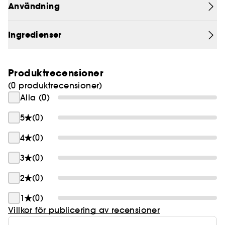
den lekfulla formulan hos Blush Filter innehåller
Användning
lättblandade pigment som enkelt smälter in i
huden för en mjuk och lätt finish.
Ingredienser
Produktrecensioner
(0 produktrecensioner)
Alla (0)
5
(0)
4
(0)
3
(0)
2
(0)
1
(0)
Villkor för publicering av recensioner