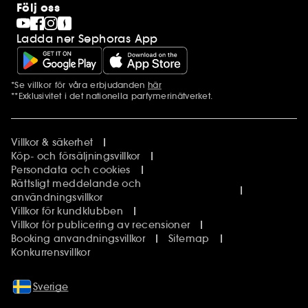
Följ oss
Ladda ner Sephoras App
*Se villkor för våra erbjudanden
här
Ytterligare information
**Exklusivitet i det nationella parfymerinätverket.
Villkor & säkerhet
Köp- och försäljningsvillkor
Persondata och cookies
Rättsligt meddelande och
användningsvillkor
Villkor för kundklubben
Villkor för publicering av recensioner
Booking anvandningsvillkor
Sitemap
Konkurrensvillkor
Sverige