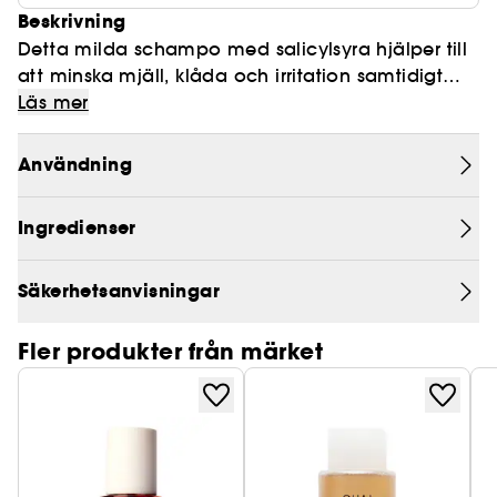
Beskrivning
Detta milda schampo med salicylsyra hjälper till
att minska mjäll, klåda och irritation samtidigt
som håret känns rent och mjukt.
Läs mer
Användning
Ingredienser
Säkerhetsanvisningar
Fler produkter från märket