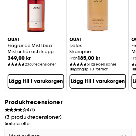
OUAI
OUAI
O
Fragrance Mist Ibiza
Detox
Fr
Mist ör hår och kropp
Shampoo
Mi
349,00 kr
185,00 kr
Från
Fr
2360
recensioner
5112
recensioner
Tillgänglig i 3 format
Ti
Lägg till i varukorgen
Lägg till i varukorgen
L
Produktrecensioner
4/5
(3 produktrecensioner)
Sortera efter