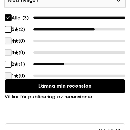
Mest nyligen
Alla (3)
5
(2)
4
(0)
3
(0)
2
(1)
1
(0)
Lämna min recension
Villkor för publicering av recensioner