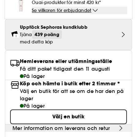
Lösögonfransar
Pennvässare
Ouai-produkter för minst 420 kr*
BB- & CC-krämer
Rodnad
Parfymer under 500 kr
High-Performance Hårvård
Clean makeup
Powdery
Lock- och vågdefinition
Personal Care
Se allt
Make-up Trends
Skrubb för hårbotten
Minis & travel sizes
Se villkoren för erbjudandet
Nagelfilar & nagelklippare
Paletter
Fläckar
Fragrance Layering
Hair Styling
Clean hudvård
Water
Återfuktning och näring
Best Skin Ever Shade Finder
Skincare meets Makeup
Se allt
Upptäck Sephoras kundklubb
Matningspapper
Porer
Säsongens dofter
Haircare Guide
Clean parfym
439 poäng
Tjäna
Musk
Solskydd
Cream Lip Stain Shade Finder
Skin Longevity
Make it last
med detta köp
Parfym Highlights
Hårvård under 300 kr
Clean hårvård
Plattning
Self-Care Moment
Skincare meets Makeup
Dofter berättar historier
Haircare Finder
Hemleverans eller utlämningsställe
Färgat hår
Affordable Skincare
Makeup Routine
Få ditt paket tidigast den 11 augusti
Wonder Treatment
På lager
Do you speak Skincare
Find your favourite finish
Köp och hämta i butik efter 2 timmar *
Dear skin, I love you
Välj en butik för att se om de har den på
Instant Lip Love
lager
På lager
Feel good makeup
Välj en butik
Mer information om leverans och retur