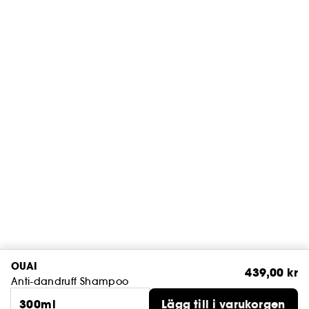
OUAI
439,00 kr
Anti-dandruff Shampoo
300ml
Lägg till i varukorgen