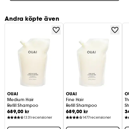
Andra köpte även
OUAI
OUAI
O
Medium Hair
Fine Hair
Th
Refill Shampoo
Refill Shampoo
S
689,00 kr
689,00 kr
3
1331
recensioner
1477
recensioner