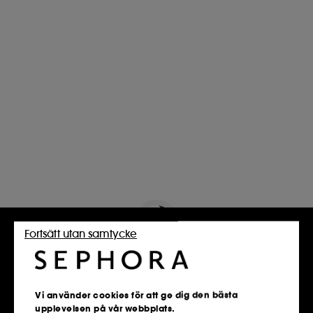
Fortsätt utan samtycke
Vi använder cookies för att ge dig den bästa
Mest populära produkter
upplevelsen på vår webbplats.