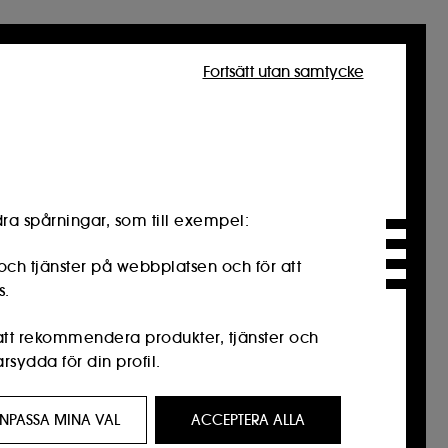
Fortsätt utan samtycke
ra spårningar, som till exempel:
och tjänster på webbplatsen och för att
s.
 att rekommendera produkter, tjänster och
sydda för din profil.
resse för dig genom anpassade annonser,
NPASSA MINA VAL
ACCEPTERA ALLA
n webbhistorik och din interaktionshistorik.