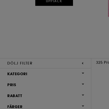
UPPTÄCK
325 Pr
DÖLJ FILTER
KATEGORI
PRIS
Sommar (35)
Makeup (181)
RABATT
Hudvård (85)
0 (265)
FÄRGER