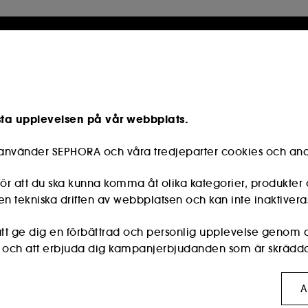
sta upplevelsen på vår webbplats.
e använder SEPHORA och våra tredjeparter cookies och and
r att du ska kunna komma åt olika kategorier, produkter 
n tekniska driften av webbplatsen och kan inte inaktivera
s att ge dig en förbättrad och personlig upplevelse genom
r och att erbjuda dig kampanjerbjudanden som är skräddar
:
dessa används för att visa innehåll som kan vara av int
A
rmar för sociala medier, utifrån de sidor du har besökt, di