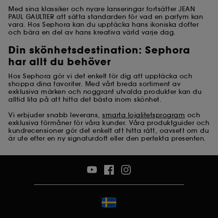
Med sina klassiker och nyare lanseringar fortsätter JEAN
PAUL GAULTIER att sätta standarden för vad en parfym kan
vara. Hos Sephora kan du upptäcka hans ikoniska dofter
och bära en del av hans kreativa värld varje dag.
Din skönhetsdestination: Sephora
har allt du behöver
Hos Sephora gör vi det enkelt för dig att upptäcka och
shoppa dina favoriter. Med vårt breda sortiment av
exklusiva märken och noggrant utvalda produkter kan du
alltid lita på att hitta det bästa inom skönhet.
Vi erbjuder snabb leverans,
smarta lojalitetsprogram
och
exklusiva förmåner för våra kunder. Våra produktguider och
kundrecensioner gör det enkelt att hitta rätt, oavsett om du
är ute efter en ny signaturdoft eller den perfekta presenten.