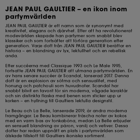
JEAN PAUL GAULTIER – en ikon inom
parfymvärlden
JEAN PAUL GAULTIER är ett namn som är synonymt med
kreativitet, elegans och djärvhet. Efter att ha revolutionerat
modevärlden skapade han parfymer som snabbt blev
klassiker och som fortsätter att förföra generation efter
generation. Varje doft från JEAN PAUL GAULTIER berättar en
historia – en blandning av lyx, lekfullhet och en rebellisk
anda.
Efter succéerna med Classique 1993 och Le Male 1995,
fortsatte JEAN PAUL GAULTIER att utmana parfymvärlden. En
av hans senare succéer är Scandal, lanserad 2017. Denna
doft är en explosion av sötma och sensualitet, med
honung och patchouli som huvudnoter. Scandal har
snabbt blivit en favorit för sin moderna, vågade karaktär
och sin distinkta flaska med benen som sticker upp ur
korken – en hyllning till Gaultiers lekfulla designstil.
Le Beau och La Belle, lanserade 2019, är andra moderna
framgångar. Le Beau kombinerar fräscha noter av kokos
med en varm bas av tonkaböna, medan La Belle erbjuder
en sensuell blandning av päron, vanilj och vetiver. Dessa
dofter har redan uppnått en plats i parfymvärlden som
älskade tillskott till Gaultiers ikoniska sortiment.