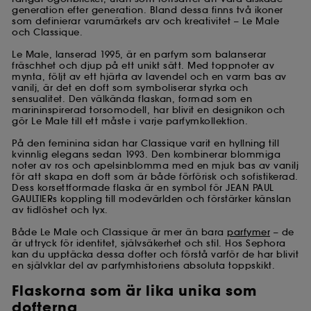
generation efter generation. Bland dessa finns två ikoner
Cookies för att säkra onlinebetalningar :
dessa
som definierar varumärkets arv och kreativitet – Le Male
och Classique.
gör det möjligt för oss att förhindra
betalningsbedrägeri och identitetsstöld.
Le Male, lanserad 1995, är en parfym som balanserar
fräschhet och djup på ett unikt sätt. Med toppnoter av
Med undantag för tekniska cookies kräver deponering
mynta, följt av ett hjärta av lavendel och en varm bas av
och läsning av dessa spårningar ditt godkännande. Du
vanilj, är det en doft som symboliserar styrka och
kan anpassa dina val angående placeringen av dessa
sensualitet. Den välkända flaskan, formad som en
cookies med knappen "anpassa mina val" nedan eller
marininspirerad torsomodell, har blivit en designikon och
gör Le Male till ett måste i varje parfymkollektion.
besluta att "acceptera alla" eller "avvisa alla". Du kan
när som helst välja att dra tillbaka ditt samtycke. Om
På den feminina sidan har Classique varit en hyllning till
du vill ha mer information om de cookies vi använder,
kvinnlig elegans sedan 1993. Den kombinerar blommiga
klicka
här
.
noter av ros och apelsinblomma med en mjuk bas av vanilj
för att skapa en doft som är både förförisk och sofistikerad.
Dess korsettformade flaska är en symbol för JEAN PAUL
GAULTIERs koppling till modevärlden och förstärker känslan
av tidlöshet och lyx.
Både Le Male och Classique är mer än bara
parfymer
– de
är uttryck för identitet, självsäkerhet och stil. Hos Sephora
kan du upptäcka dessa dofter och förstå varför de har blivit
en självklar del av parfymhistoriens absoluta toppskikt.
Flaskorna som är lika unika som
dofterna