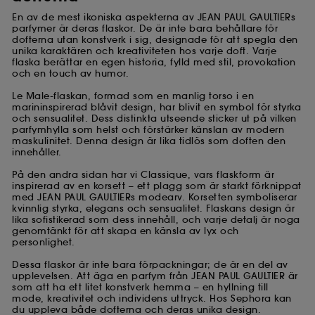
En av de mest ikoniska aspekterna av JEAN PAUL GAULTIERs
parfymer är deras flaskor. De är inte bara behållare för
dofterna utan konstverk i sig, designade för att spegla den
unika karaktären och kreativiteten hos varje doft. Varje
flaska berättar en egen historia, fylld med stil, provokation
och en touch av humor.
Le Male-flaskan, formad som en manlig torso i en
marininspirerad blåvit design, har blivit en symbol för styrka
och sensualitet. Dess distinkta utseende sticker ut på vilken
parfymhylla som helst och förstärker känslan av modern
maskulinitet. Denna design är lika tidlös som doften den
innehåller.
På den andra sidan har vi Classique, vars flaskform är
inspirerad av en korsett – ett plagg som är starkt förknippat
med JEAN PAUL GAULTIERs modearv. Korsetten symboliserar
kvinnlig styrka, elegans och sensualitet. Flaskans design är
lika sofistikerad som dess innehåll, och varje detalj är noga
genomtänkt för att skapa en känsla av lyx och
personlighet.
Dessa flaskor är inte bara förpackningar; de är en del av
upplevelsen. Att äga en parfym från JEAN PAUL GAULTIER är
som att ha ett litet konstverk hemma – en hyllning till
mode, kreativitet och individens uttryck. Hos Sephora kan
du uppleva både dofterna och deras unika design.