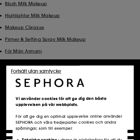
Blush Milk Makeup
Highlighter Milk Makeup
Makeup Clinique
Primer & Setting Spray Milk Makeup
För Män Armani
Ögonbryn Charlotte Tilbury
Fortsätt utan samtycke
Ögon Guerlain
Paletter Charlotte Tilbury
Vi använder cookies för att ge dig den bästa
upplevelsen på vår webbplats.
För att ge dig en optimal upplevelse online använder
Click & Collect
SEPHORA och våra tredjeparter cookies och andra
Hämta i butik​
spårningar, som till exempel:
Läs mer om det
Tekniska cookies :
dessa är nödvändiga för att du