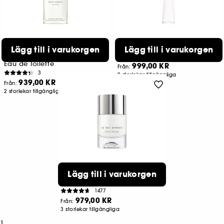
ISSEY MIYAKE
ISSEY MIYAKE
Lägg till i varukorgen
Lägg till i varukorgen
L'Eau D'Issey Pour Homme
L'Eau d'Issey
Cedre
Eau de Parfum Intense
Eau de Toilette
999,00 KR
Från:
3
2 storlekar tillgängliga
939,00 KR
Från:
2 storlekar tillgängliga
ISSEY MIYAKE
Lägg till i varukorgen
Le Sel D'Issey
Eau de Toilette
1477
979,00 KR
Från:
3 storlekar tillgängliga
1