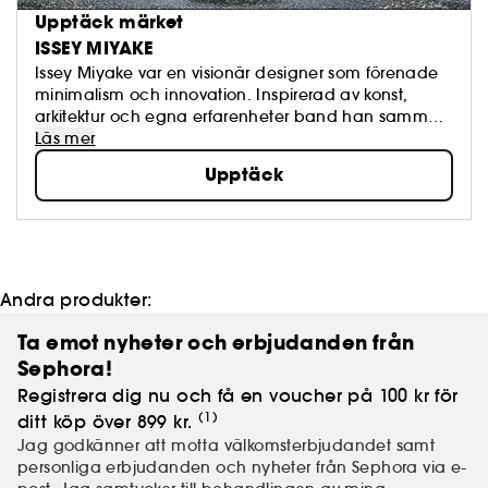
Upptäck märket
ISSEY MIYAKE
Issey Miyake var en visionär designer som förenade
minimalism och innovation. Inspirerad av konst,
arkitektur och egna erfarenheter band han samman
tradition och avantgarde, natur och elegans,
Läs mer
hantverk och modern teknik. Hans skapelser – i mode
Upptäck
som i doft – bär oväntade, poetiska och kreativa
twistar. Issey Miyake Parfums uppdrag är att
återskapa bandet till naturen och visa dess rikedom
och överraskningar. Varje doft är fräsch, tidlös och
genomsyrad av genuin kreativitet.
Andra produkter:
Ta emot nyheter och erbjudanden från
Sephora!
Registrera dig nu och få en voucher på 100 kr för
(1)
ditt köp över 899 kr.
Jag godkänner att motta välkomsterbjudandet samt
personliga erbjudanden och nyheter från Sephora via e-