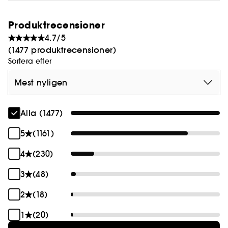
Produktrecensioner
4.7/5
(1477 produktrecensioner)
Sortera efter
Mest nyligen
Alla (1477)
5
(1161)
4
(230)
3
(48)
2
(18)
1
(20)