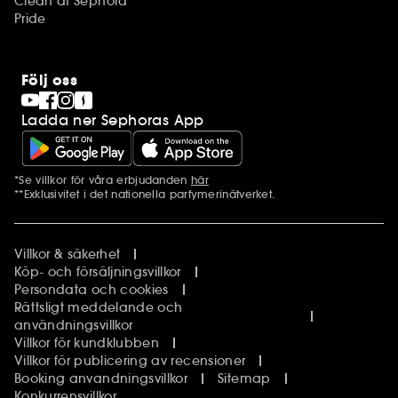
Clean at Sephora
Pride
Följ oss
Ladda ner Sephoras App
*Se villkor för våra erbjudanden
här
Ytterligare information
**Exklusivitet i det nationella parfymerinätverket.
Villkor & säkerhet
Köp- och försäljningsvillkor
Persondata och cookies
Rättsligt meddelande och
användningsvillkor
Villkor för kundklubben
Villkor för publicering av recensioner
Booking anvandningsvillkor
Sitemap
Konkurrensvillkor