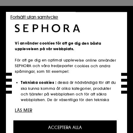
Fortsätt utan samtycke
Vi använder cookies för att ge dig den bästa
upplevelsen på vår webbplats.
För att ge dig en optimal upplevelse online använder
SEPHORA och våra tredjeparter cookies och andra
spårningar, som till exempel:
Tekniska cookies :
dessa är nödvändiga för att du
ska kunna komma åt olika kategorier, produkter
och tjänster på webbplatsen och för att säkra
webbplatsen. De är väsentliga för den tekniska
driften av webbplatsen och kan inte inaktiveras.
LÄS MER
Cookies för personalisering :
tillåter oss att ge dig
en förbättrad och personlig upplevelse genom att
Click & Collect
ACCEPTERA ALLA
rekommendera produkter, tjänster och innehåll
Hämta i butik​