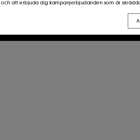
r och att erbjuda dig kampanjerbjudanden som är skräddar
:
dessa används för att visa innehåll som kan vara av int
A
rmar för sociala medier, utifrån de sidor du har besökt, di
t möjligt för oss att sammanställa statistik över antalet 
:
dessa gör det möjligt för oss att förhindra betalningsbedr
deponering och läsning av dessa spårningar ditt godkänn
npassa mina val" nedan eller besluta att "acceptera alla"
vill ha mer information om de cookies vi använder, klicka
h