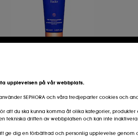
AUGUSTINUS BADER
The Foaming Cleanser
Skummande sminkborttagningsmedel
1
sta upplevelsen på vår webbplats.
899,00 KR
e använder SEPHORA och våra tredjeparter cookies och and
r att du ska kunna komma åt olika kategorier, produkter 
n tekniska driften av webbplatsen och kan inte inaktivera
s att ge dig en förbättrad och personlig upplevelse genom