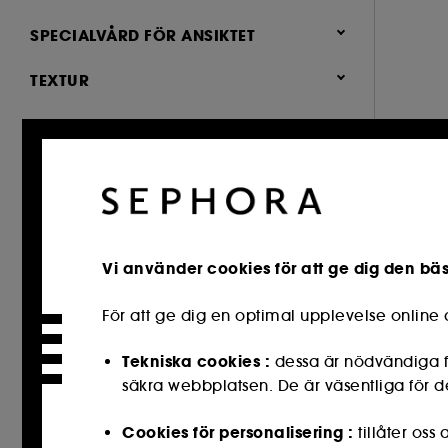
Blockerar inte porerna (1)
SPECIALVÅRD FÖR ANSIKTET
Parfymfri (1)
Anti blemmor (1)
TEXTUR
Torr hud (1)
Gel (1)
HUDTYPER
Trött hud (1)
Mousse (1)
Uttorkad (2)
Känslig hud (1)
Normal hud (1)
Vi använder cookies för att ge dig den bä
För att ge dig en optimal upplevelse onlin
Tekniska cookies :
dessa är nödvändiga fö
säkra webbplatsen. De är väsentliga för de
Cookies för personalisering :
tillåter os