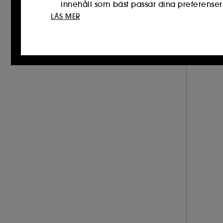
innehåll som bäst passar dina preferense
LÄS MER
Cookies för sociala medier och reklam 
även på tredjepartswebbplatser och plattfo
Cookies för publikmätning :
dessa gör de
för att förbättra dess prestanda.
Cookies för att säkra onlinebetalningar 
Med undantag för tekniska cookies kräver 
placeringen av dessa cookies med knappen "a
välja att dra tillbaka ditt samtycke. Om du 