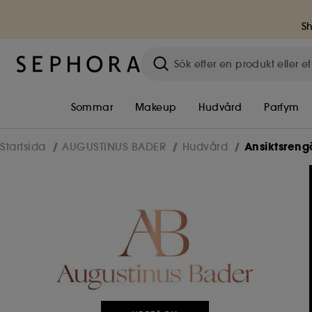
S
Sommar
Makeup
Hudvård
Parfym
Ansiktsreng
Startsida
AUGUSTINUS BADER
Hudvård