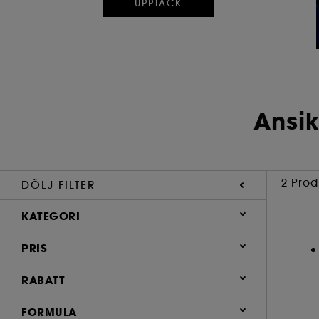
UPPTÄCK
Ansi
2 Prod
DÖLJ FILTER
KATEGORI
Hudvård
PRIS
Ansiktsrengöring (2)
RABATT
Lotion (2)
0 (2)
FORMULA