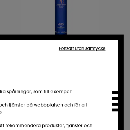
AUGUSTINUS BADER
Fortsätt utan samtycke
The Cream Cleansing Gel
686
899,00 KR
ra spårningar, som till exempel:
och tjänster på webbplatsen och för att
s.
 att rekommendera produkter, tjänster och