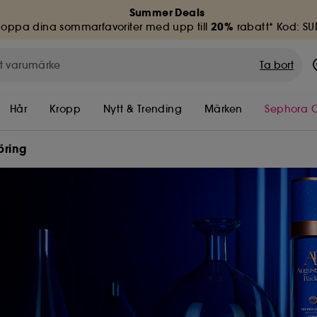
Summer Deals
20%
hoppa dina sommarfavoriter med upp till
rabatt* Kod: S
Ta bort
Hår
Kropp
Nytt & Trending
Märken
Sephora C
öring