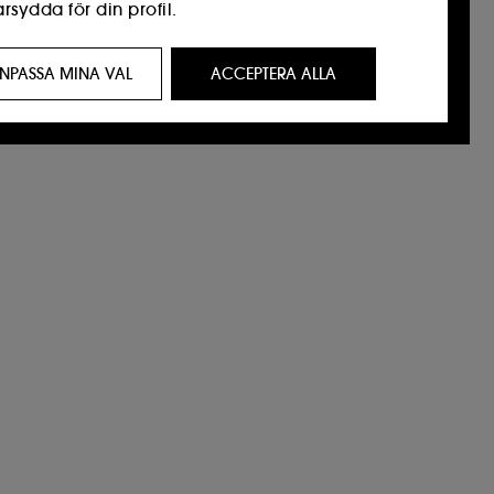
sydda för din profil.
resse för dig genom anpassade annonser,
NPASSA MINA VAL
ACCEPTERA ALLA
n webbhistorik och din interaktionshistorik.
besökare på vår webbplats och deras surfvanor
ägeri och identitetsstöld.
ande. Du kan anpassa dina val angående
 eller "avvisa alla". Du kan när som helst
är
.