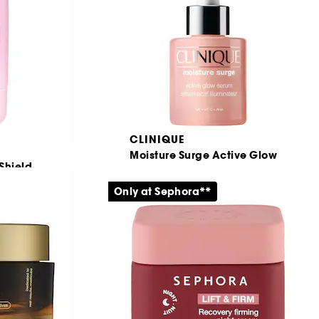
CLINIQUE
Moisture Surge Active Glow
Shield
Serum
Only at Sephora**
67
549,00 KR
Från:
 KR