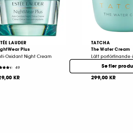
STÉE LAUDER
TATCHA
ightWear Plus
The Water Cream
ti-Oxidant Night Cream
Se fler prod
49
90
29,00 KR
299,00 KR