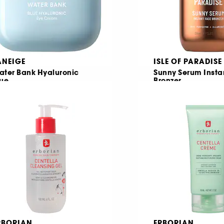
ANEIGE
ISLE OF PARADISE
ater Bank Hyaluronic
Sunny Serum Insta
lue
Bronzer
gonkonturkräm
14
224
191,20 KR
69,00 KR
Lägsta pris : 239,00
RBORIAN
ERBORIAN