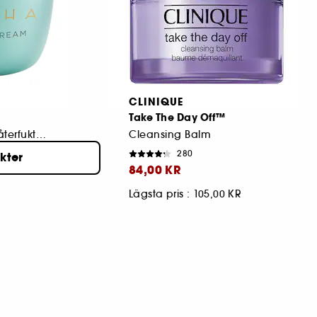
CLINIQUE
Take The Day Off™
Lätt porförfinande återfuktande kräm i resestorlek
Cleansing Balm
280
ukter
84,00 KR
Lägsta pris : 105,00 KR