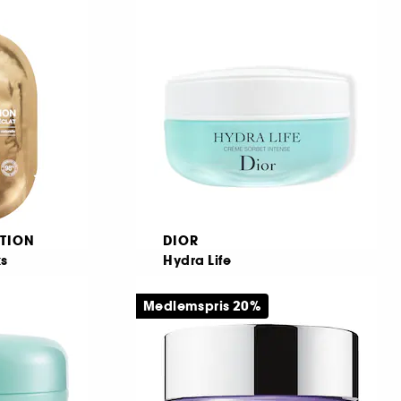
100
319,00 KR
TION
DIOR
s
Hydra Life
r ögonen
Intense Sorbet Creme
Medlemspris 20%
68
829,00 KR