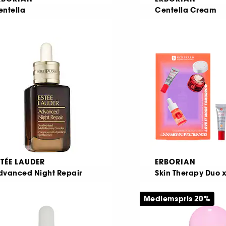
entella
Centella Cream
ntle Cleansing Gel
Lugnande fuktkrä
158
11
69,00 KR
389,00 KR
STÉE LAUDER
ERBORIAN
dvanced Night Repair
Skin Therapy Duo 
erum
Ansiktsvårdsset
Medlemspris 20%
359,00 KR
3836
09,00 KR