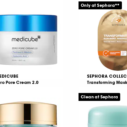
Only at Sephora**
419,00 KR
82
5,20 KR
gsta pris : 69,00 KR
EDICUBE
SEPHORA COLLEC
ero Pore Cream 2.0
Transforming Mask
Daglig fuktkräm för mindre synliga porer
Hydrogelmasker fö
C-vitamin
Clean at Sephora
19,00 KR
122
69,00 KR