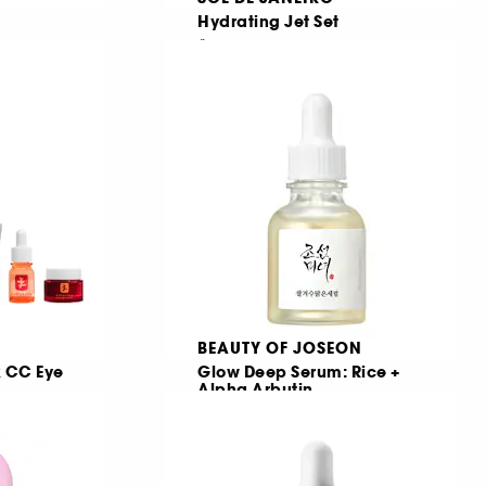
Hydrating Jet Set
m
Återfuktande kroppsritual
23
390,00 KR
BEAUTY OF JOSEON
x CC Eye
Glow Deep Serum: Rice +
Alpha Arbutin
Enhetlig och strålande hy
118
199,00 KR