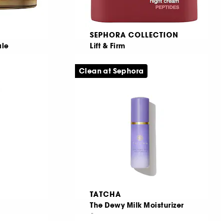
SEPHORA COLLECTION
ule
Lift & Firm
Nattkräm
Ansiktskräm för strålande lyster
Clean at Sephora
18
259,00 KR
Från:
TATCHA
m
The Dewy Milk Moisturizer
Vårdande behandling för ögonområdet
Återfuktande behandling i resestorlek