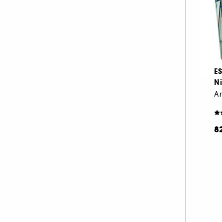
SALT AND STONE (1)
SEASONLY (21)
SEPHORA FAVORITES (2)
SHISEIDO (9)
SOL DE JANEIRO (7)
E
SUMMER FRIDAYS (14)
N
An
SUNDAY RILEY (2)
SUPERGOOP! (12)
TAN LUXE (2)
8
TARTE (1)
TATCHA (22)
THE INKEY LIST (31)
THE ORDINARY (46)
Tweezerman (40)
ULTRA VIOLETTE (7)