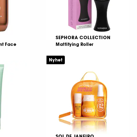
SEPHORA COLLECTION
nt Face
Mattifying Roller
With volcanic powder
Brun-utan-sol-serum för ansiktet
Nyhet
6
79,00 KR
 KR
SOL DE JANEIRO