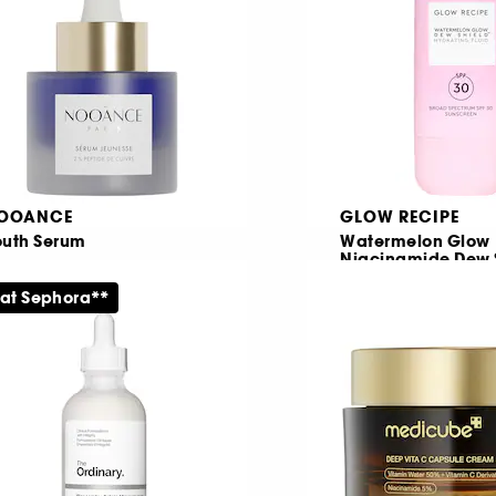
OOANCE
GLOW RECIPE
outh Serum
Watermelon Glow
Niacinamide Dew 
Anti-aging-serum med kopparpeptider
Solkräm SPF 30
 at Sephora**
79,00 KR
17
335,20 KR
Lägsta pris : 419,00