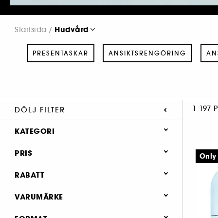
Hudvård
Startsida
PRESENTASKAR
ANSIKTSRENGÖRING
AN
1 197 
DÖLJ FILTER
KATEGORI
Hudvård
PRIS
Only
Presentaskar (64)
RABATT
Ansiktsrengöring (189)
0 (1092)
VARUMÄRKE
Ansiktsvård (601)
0.4 (1)
Masker (108)