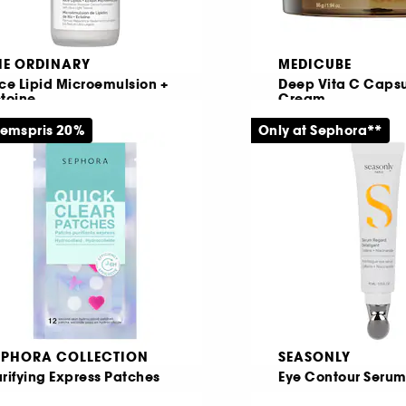
HE ORDINARY
MEDICUBE
ce Lipid Microemulsion +
Deep Vita C Caps
toine
Cream
erfuktande mikroemulsion
emspris 20%
Only at Sephora**
451
7
169,00 KR
329,00 KR
rån:
EPHORA COLLECTION
SEASONLY
rifying Express Patches
Eye Contour Seru
12 hydrokolloida plåster med second skin-effekt