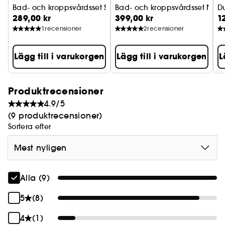
Bad- och kroppsvårdsset S
Bad- och kroppsvårdsset M
D
289,00 kr
399,00 kr
1
1
recensioner
2
recensioner
Lägg till i varukorgen
Lägg till i varukorgen
L
Produktrecensioner
4.9/5
(9 produktrecensioner)
Sortera efter
Mest nyligen
Alla (9)
5
(8)
4
(1)