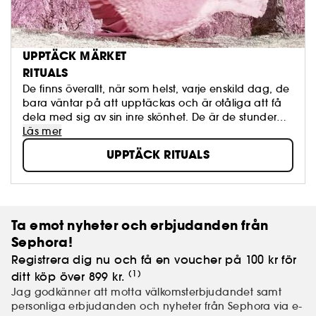
UPPTÄCK MÄRKET
RITUALS
De finns överallt, när som helst, varje enskild dag, de
bara väntar på att upptäckas och är otåliga att få
dela med sig av sin inre skönhet. De är de stunder
som verkar vara meningslösa och som vi oftast bara
Läs mer
missar.
UPPTÄCK RITUALS
Ta emot nyheter och erbjudanden från
Sephora!
Registrera dig nu och få en voucher på 100 kr för
(1)
ditt köp över 899 kr.
Jag godkänner att motta välkomsterbjudandet samt
personliga erbjudanden och nyheter från Sephora via e-