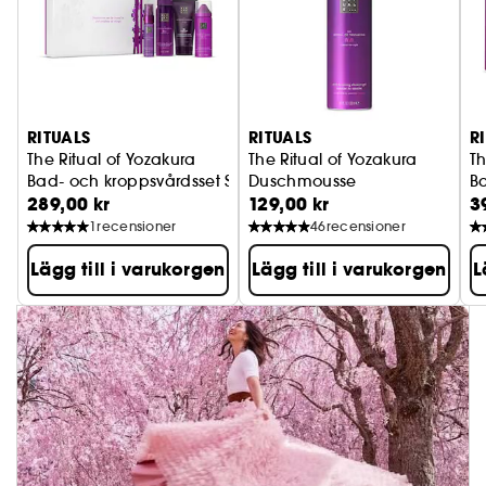
RITUALS
RITUALS
R
The Ritual of Yozakura
The Ritual of Yozakura
Th
Bad- och kroppsvårdsset S
Duschmousse
B
289,00 kr
129,00 kr
3
1
recensioner
46
recensioner
Lägg till i varukorgen
Lägg till i varukorgen
L