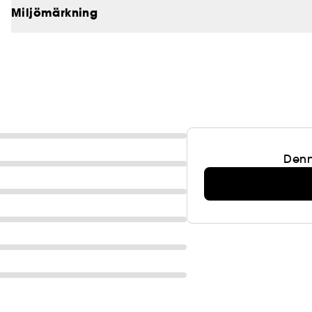
utsökt subtil och krämig doft.
Miljömärkning
GOOD FOR VEGAN*
Produkter utan ingredienser med animaliskt ursprun
*Kan användas av veganer
Denn