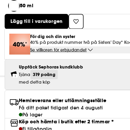
50 ml
Lägg till i varukorgen
För dig och din syster
40% på produkt nummer två på Sisters' Day* Kod
Se villkoren för erbjudandet
Upptäck Sephoras kundklubb
319 poäng
Tjäna
med detta köp
Hemleverans eller utlämningsställe
Få ditt paket tidigast den 4 augusti
På lager
Köp och hämta i butik efter 2 timmar *
Ej tillgänglig