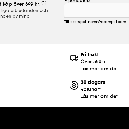
E-postadress
(1)
t köp över 899 kr.
nliga erbjudanden och
lingen av
mina
Till exempel: namn@exempel.com
Fri frakt
Över 550kr
Läs mer om det
30 dagars
Returrätt
Läs mer om det