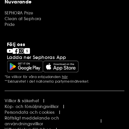
Nuvarande
SEPHORA Prize
Clean at Sephora
Pride
Följ oss
Ladda ner Sephoras App
*Se villkor för våra erbjudanden
här
Ytterligare information
**Exklusivitet i det nationella parfymerinätverket.
Villkor & säkerhet
Köp- och försäljningsvillkor
Persondata och cookies
Rättsligt meddelande och
användningsvillkor