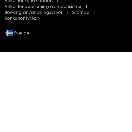
Villkor för kundklubben
Villkor för publicering av recensioner
Booking anvandningsvillkor
Sitemap
Konkurrensvillkor
Sverige