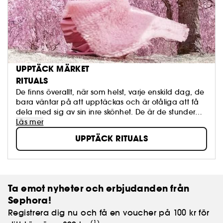
UPPTÄCK MÄRKET
RITUALS
De finns överallt, när som helst, varje enskild dag, de
bara väntar på att upptäckas och är otåliga att få
dela med sig av sin inre skönhet. De är de stunder
som verkar vara meningslösa och som vi oftast bara
Läs mer
missar.
UPPTÄCK RITUALS
Ta emot nyheter och erbjudanden från
Sephora!
Registrera dig nu och få en voucher på 100 kr för
(1)