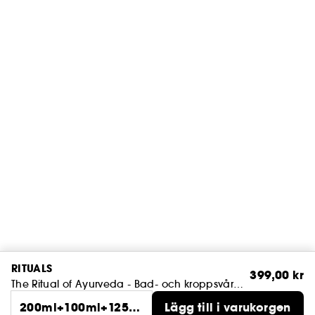
RITUALS
399,00 kr
The Ritual of Ayurveda - Bad- och kroppsvårdsset M
200ml+100ml+125g
Lägg till i varukorgen