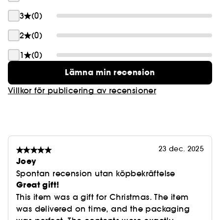
• Naturligt vax
3
(0)
2
(0)
1
(0)
Lämna min recension
Villkor för publicering av recensioner
23 dec. 2025
Joey
Spontan recension utan köpbekräftelse
Great gift!
This item was a gift for Christmas. The item
was delivered on time, and the packaging