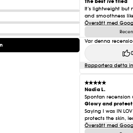
The best ive tried
It’s lightweight but
and smoothness like
Översätt med Goog
Recen
Var denna recension 
on
Rapportera detta i
Nadia L.
Spontan recension 
Glowy and protec
Saying I was IN LOV
protects the skin, 
Översätt med Goog