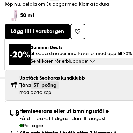
Köp nu, betala om 30 dagar med
Klarna faktura
50 ml
Lägg till i varukorgen
Summer Deals
Shoppa dina sommarfavoriter med upp till 20%
Se villkoren för erbjudandet
Upptäck Sephoras kundklubb
511 poäng
Tjäna
med detta köp
Hemleverans eller utlämningsställe
Få ditt paket tidigast den 11 augusti
På lager
Köp och hämta i butik efter 2 timmar *