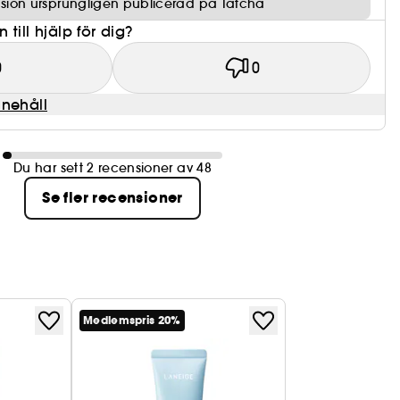
sion ursprungligen publicerad på Tatcha
till hjälp för dig?
0
0
nnehåll
Du har sett 2 recensioner av 48
Se fler recensioner
Medlemspris 20%