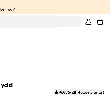
dlemmar*
kydd
4.8
/5
(48 Recensioner)