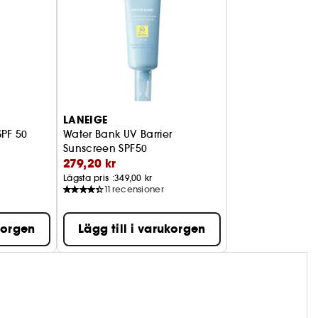
LANEIGE
SPF 50
Water Bank UV Barrier
Sunscreen SPF50
279,20 kr
Solskydd med SPF 50
Lägsta pris :
349,00 kr
11
recensioner
ukorgen
Lägg till i varukorgen