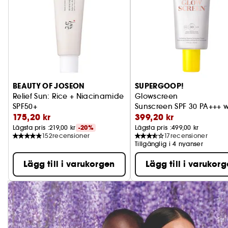
BEAUTY OF JOSEON
SUPERGOOP!
Relief Sun: Rice + Niacinamide
Glowscreen
SPF50+
Sunscreen SPF 30 PA+++ w
175,20 kr
399,20 kr
Solkräm med ris och probiotika
Lägsta pris :
219,00 kr
-20%
Lägsta pris :
499,00 kr
152
recensioner
17
recensioner
Tillgänglig i 4 nyanser
Lägg till i varukorgen
Lägg till i varukor