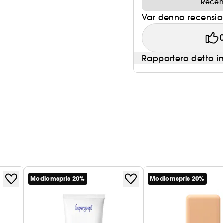
Recen
Var denna recension 
Rapportera detta i
Medlemspris 20%
Medlemspris 20%