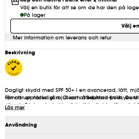
Välj en butik för att se om de har den på lage
På lager
Välj e
Mer information om leverans och retur
Beskrivning
Dagligt skydd med SPF 50+ i en avancerad, lätt, mj
lämnar en naturligt mjuk och återfuktad finish. De
För att upptäcka våra Clean at Sephora-policyer, k
vitamin E inkapslade i hudidentiska lipider för enkel 
Läs mer
att synligt korrigera UV-inducerade skador såsom bru
den återfuktar på cellnivå och lugnar stressad hud.
Användning
hud.