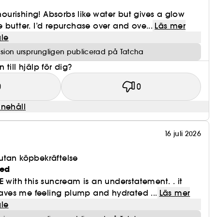
 nourishing! Absorbs like water but gives a glow
 butter. I’d repurchase over and ove...
Läs mer
le
sion ursprungligen publicerad på Tatcha
till hjälp för dig?
0
0
nnehåll
16 juli 2026
utan köpbekräftelse
ted
E with this suncream is an understatement. . it
leaves me feeling plump and hydrated ...
Läs mer
le