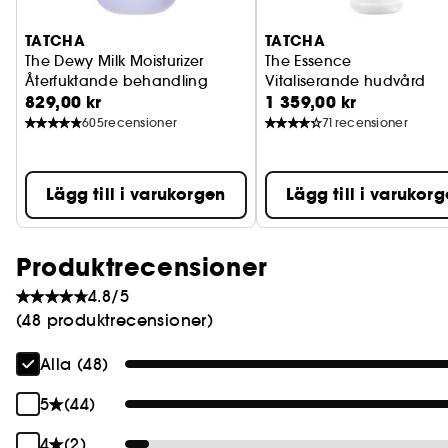
TATCHA
TATCHA
The Dewy Milk Moisturizer
The Essence
Återfuktande behandling
Vitaliserande hudvård
829,00 kr
1 359,00 kr
605
recensioner
71
recensioner
Lägg till i varukorgen
Lägg till i varukor
Produktrecensioner
4.8/5
(48 produktrecensioner)
Alla (48)
5
(44)
4
(2)