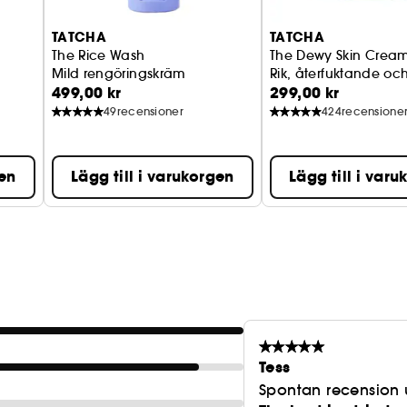
TATCHA
TATCHA
The Rice Wash
The Dewy Skin Crea
Mild rengöringskräm
Rik, återfuktande oc
499,00 kr
299,00 kr
49
recensioner
424
recensione
gen
Lägg till i varukorgen
Lägg till i var
Tess
Spontan recension 