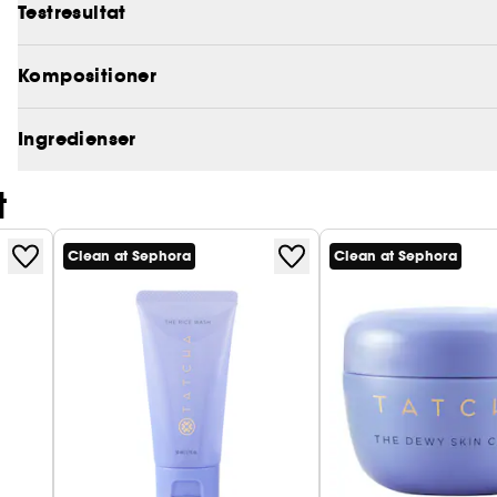
Testresultat
Kompositioner
Ingredienser
t
Clean at Sephora
Clean at Sephora