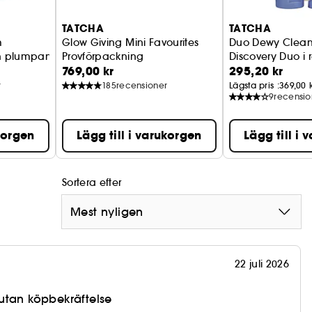
TATCHA
TATCHA
m
Glow Giving Mini Favourites
Duo Dewy Clean
h plumpande kräm i resestorlek
Provförpackning
Discovery Duo i 
769,00 kr
295,20 kr
r
185
recensioner
Lägsta pris :
369,00 
9
recensio
ukorgen
Lägg till i varukorgen
Lägg till i
Sortera efter
Mest nyligen
22 juli 2026
utan köpbekräftelse