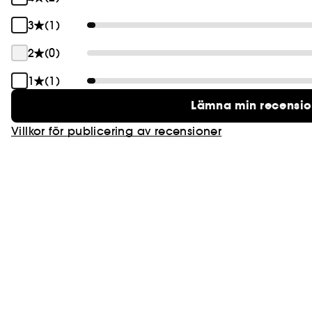
3
(1)
2
(0)
1
(1)
Lämna min recensi
Villkor för publicering av recensioner