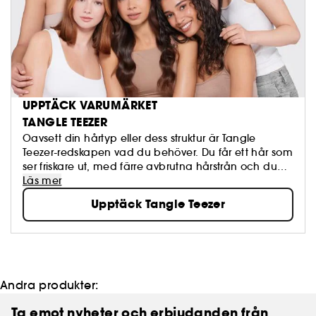
UPPTÄCK VARUMÄRKET
TANGLE TEEZER
Oavsett din hårtyp eller dess struktur är Tangle
Teezer-redskapen vad du behöver. Du får ett hår som
ser friskare ut, med färre avbrutna hårstrån och du
får bättre självförtroende.
Läs mer
Upptäck Tangle Teezer
Andra produkter:
Ta emot nyheter och erbjudanden från