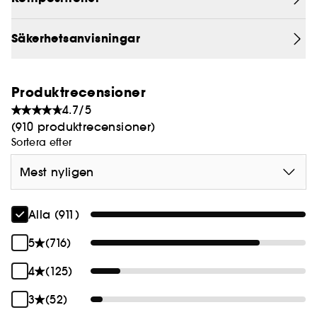
Säkerhetsanvisningar
Produktrecensioner
4.7/5
(910 produktrecensioner)
Sortera efter
Mest nyligen
Alla (911)
5
(716)
4
(125)
3
(52)