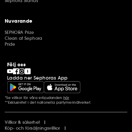
Sephora Stands
Nuvarande
SEPHORA Prize
Clean at Sephora
Pride
Följ oss
Ladda ner Sephoras App
*Se villkor för våra erbjudanden
här
Ytterligare information
**Exklusivitet i det nationella parfymerinätverket.
Villkor & säkerhet
Köp- och försäljningsvillkor