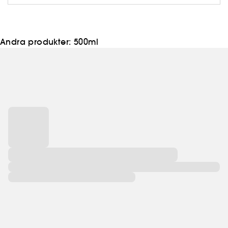
vårdande och stylande hårvårdsprodukter för alla
olika typer av hår och behov.
Andra produkter:
500ml