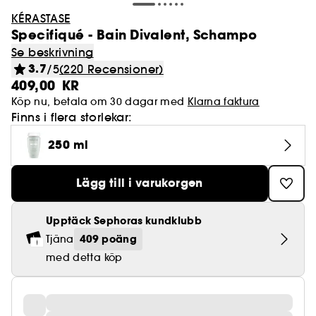
KÉRASTASE
Specifiqué - Bain Divalent, Schampo
Se beskrivning
3.7
/5
(220 Recensioner)
409,00 KR
Köp nu, betala om 30 dagar med
Klarna faktura
Finns i flera storlekar:
250 ml
Lägg till i varukorgen
Upptäck Sephoras kundklubb
409 poäng
Tjäna
med detta köp