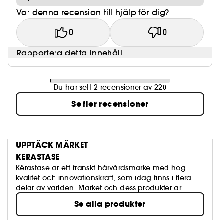
Var denna recension till hjälp för dig?
0
0
Rapportera detta innehåll
Du har sett 2 recensioner av 220
Se fler recensioner
UPPTÄCK MÄRKET
KERASTASE
Kérastase är ett franskt hårvårdsmärke med hög
kvalitet och innovationskraft, som idag finns i flera
delar av världen. Märket och dess produkter är
uppskattat av både frisörer och vanliga kunder för
Se alla produkter
sina väldigt effektiva produkter som håller vad de
lovar. I utbudet från Kérastase hittar du både