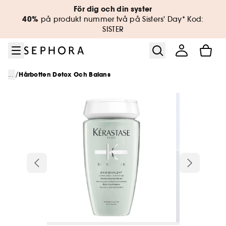
Gå till menyn
Gå till huvudinnehållet
Gå till sidfoten
För dig och din syster
40%
på produkt nummer två på Sisters' Day* Kod:
SISTER
/
...
Hårbotten Detox Och Balans