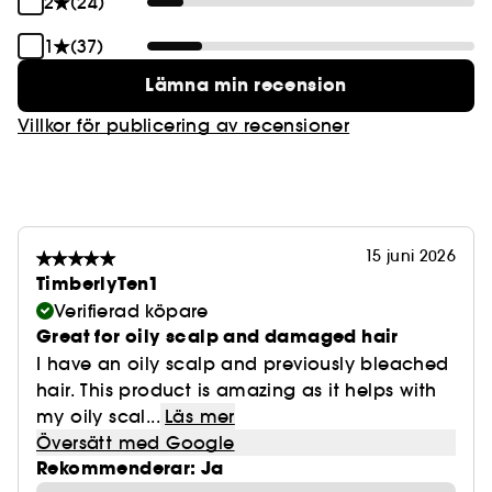
2
(24)
1
(37)
Lämna min recension
Villkor för publicering av recensioner
15 juni 2026
TimberlyTen1
Verifierad köpare
Great for oily scalp and damaged hair
I have an oily scalp and previously bleached
hair. This product is amazing as it helps with
my oily scal...
Läs mer
Översätt med Google
Rekommenderar: Ja