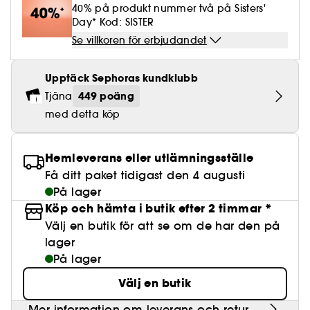
Lösögonfransar
Pennvässare
Clean hudvård
BB- & CC-krämer
40% på produkt nummer två på Sisters'
Rodnad
Parfymer under 500 kr
High-Performance Hårvård
Powdery
Lock- och vågdefinition
Personal Care
Se allt
Day* Kod: SISTER
Make-up Trends
Skrubb för hårbotten
Nagelfilar & nagelklippare
Clean parfym
Paletter
Fläckar
Se villkoren för erbjudandet
Fragrance Layering
Hair Styling
Water
Återfuktning och näring
Best Skin Ever Shade Finder
Skincare meets Makeup
Se allt
Matningspapper
Clean hårvård
Porer
Säsongens dofter
Haircare Guide
Upptäck Sephoras kundklubb
Musk
Solskydd
Cream Lip Stain Shade Finder
Skin Longevity
Make it last
449 poäng
Tjäna
Parfym Highlights
Hårvård under 300 kr
Plattning
Self-Care Moment
med detta köp
Skincare meets Makeup
Dofter berättar historier
Haircare Finder
Färgat hår
Affordable Skincare
Makeup Routine
Hemleverans eller utlämningsställe
Wonder Treatment
Do you speak Skincare
Få ditt paket tidigast den 4 augusti
Find your favourite finish
På lager
Dear skin, I love you
Köp och hämta i butik efter 2 timmar *
Instant Lip Love
Välj en butik för att se om de har den på
lager
Feel good makeup
På lager
Välj en butik
Mer information om leverans och retur