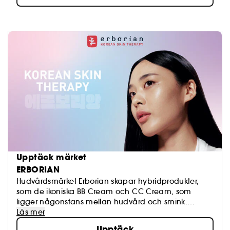
Upptäck märket
ERBORIAN
Hudvårdsmärket Erborian skapar hybridprodukter,
som de ikoniska BB Cream och CC Cream, som
ligger någonstans mellan hudvård och smink.
Dessa produkter svarar mot ett tydligt mål för märket:
Läs mer
att få dig att återupptäcka din hud.
Upptäck