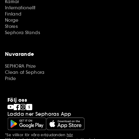
Karriär
Internationellt
Finland
Norge
Stores
Sephora Stands
Nuvarande
SEPHORA Prize
Clean at Sephora
Pride
Följ oss
Ladda ner Sephoras App
*Se villkor för våra erbjudanden
här
Ytterligare information