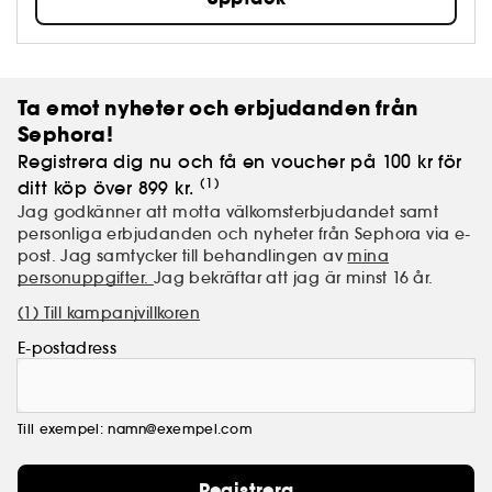
DET ÄR DIN HUD, VAR STOLT ÖVER DEN!
Ta emot nyheter och erbjudanden från
Sephora!
Registrera dig nu och få en voucher på 100 kr för
(1)
ditt köp över 899 kr.
Jag godkänner att motta välkomsterbjudandet samt
personliga erbjudanden och nyheter från Sephora via e-
post. Jag samtycker till behandlingen av
mina
personuppgifter.
Jag bekräftar att jag är minst 16 år.
(1) Till kampanjvillkoren
E-postadress
Till exempel: namn@exempel.com
Registrera