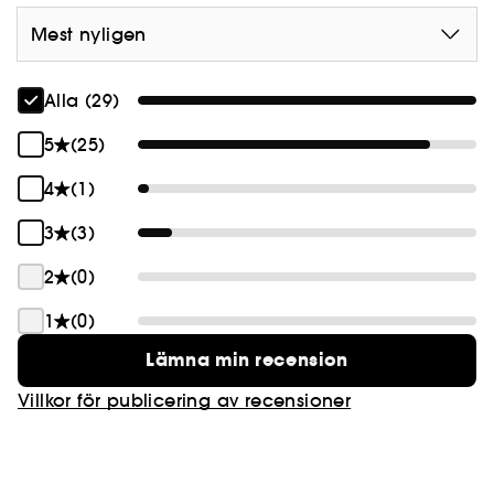
Mest nyligen
Alla (29)
5
(25)
4
(1)
3
(3)
2
(0)
1
(0)
Lämna min recension
Villkor för publicering av recensioner