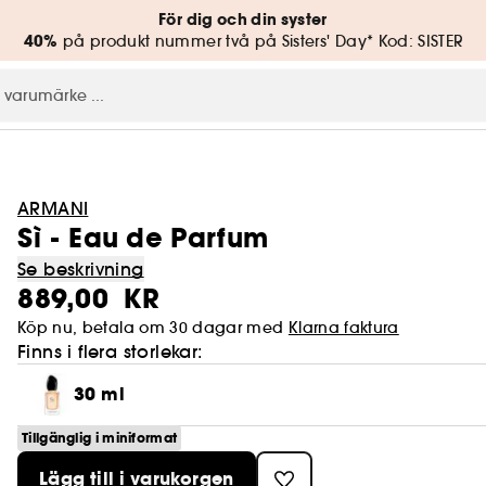
För dig och din syster
40%
på produkt nummer två på Sisters' Day* Kod: SISTER
ARMANI
Sì - Eau de Parfum
Se beskrivning
889,00 KR
Köp nu, betala om 30 dagar med
Klarna faktura
Finns i flera storlekar:
30 ml
Tillgänglig i miniformat
Lägg till i varukorgen