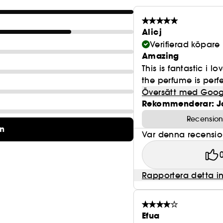
Alicj
Verifierad köpare
Amazing
This is fantastic i l
the perfume is perfec
Översätt med Goog
Rekommenderar: J
Recension
on
Var denna recension 
Rapportera detta i
Efua