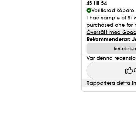
45 till 54
Verifierad köpare
I had sample of Si w
purchased one for my
Översätt med Goog
Rekommenderar: J
Recension
Var denna recension 
Rapportera detta i