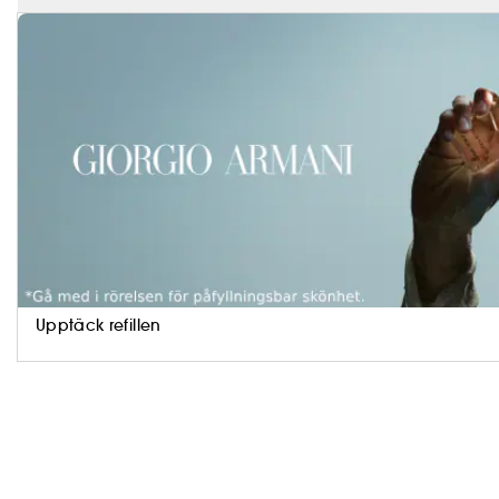
Sì till dig och mig.
Upptäck refillen