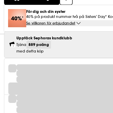
För dig och din syster
40% på produkt nummer två på Sisters' Day* Kod
Se villkoren för erbjudandet
Upptäck Sephoras kundklubb
889 poäng
Tjäna
med detta köp