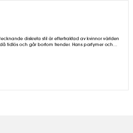
knande diskreta stil är eftertraktad av kvinnor världen
då tidlös och går bortom trender. Hans parfymer och
 och i full kontroll, diskret och personlig. Hans parfymer
ika högljutt om den.