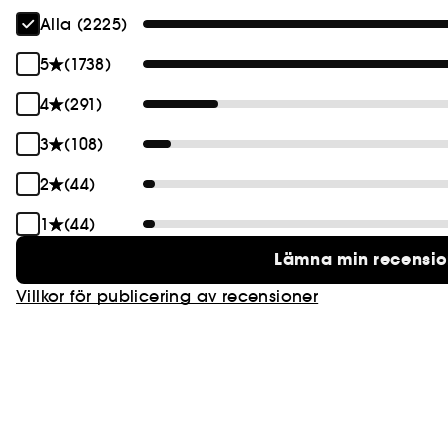
Alla (2225)
5
(1738)
4
(291)
3
(108)
2
(44)
1
(44)
Lämna min recensi
Villkor för publicering av recensioner