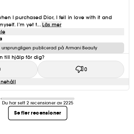
hen I purchased Dior, I fell in love with it and
self. I’m yet t...
Läs mer
le
a
 ursprungligen publicerad på Armani Beauty
till hjälp för dig?
0
0
nnehåll
Du har sett 2 recensioner av 2225
Se fler recensioner