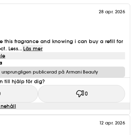
28 apr. 2026
ove this fragrance and knowing i can buy a refill for
t. Less...
Läs mer
le
a
 ursprungligen publicerad på Armani Beauty
till hjälp för dig?
0
0
nnehåll
12 apr. 2026