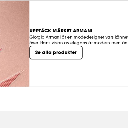
UPPTÄCK MÄRKET ARMANI
Giorgio Armani är en modedesigner vars kännetec
över. Hans vision av elegans är modern men än
kläder genomsyras av samma typ av charm: subtil
Se alla produkter
accentuerar den mänskliga naturen utan att skr