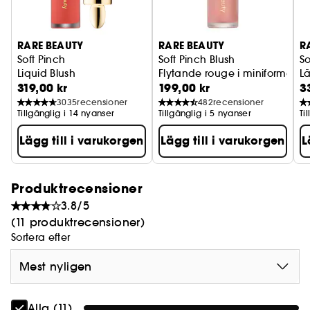
RARE BEAUTY
RARE BEAUTY
R
Soft Pinch
Soft Pinch Blush
So
Liquid Blush
Flytande rouge i miniformat
Lä
319,00 kr
199,00 kr
3
3035
recensioner
482
recensioner
Tillgänglig i 14 nyanser
Tillgänglig i 5 nyanser
Ti
Lägg till i varukorgen
Lägg till i varukorgen
L
Produktrecensioner
3.8/5
(11 produktrecensioner)
Sortera efter
Mest nyligen
Alla (11)