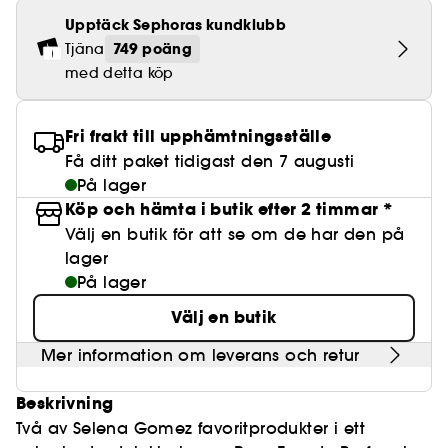
Lösögonfransar
Pennvässare
BB- & CC-krämer
Rodnad
Parfymer under 500 kr
High-Performance Hårvård
Clean makeup
Upptäck Sephoras kundklubb
Powdery
Lock- och vågdefinition
Personal Care
Se allt
Make-up Trends
Skrubb för hårbotten
Minis & travel sizes
749 poäng
Tjäna
Nagelfilar & nagelklippare
Paletter
Fläckar
Fragrance Layering
Hair Styling
Clean hudvård
Water
Återfuktning och näring
Best Skin Ever Shade Finder
med detta köp
Skincare meets Makeup
Se allt
Matningspapper
Porer
Säsongens dofter
Haircare Guide
Clean parfym
Musk
Solskydd
Cream Lip Stain Shade Finder
Skin Longevity
Make it last
Fri frakt till upphämtningsställe
Parfym Highlights
Hårvård under 300 kr
Clean hårvård
Plattning
Få ditt paket tidigast den 7 augusti
Self-Care Moment
Skincare meets Makeup
På lager
Dofter berättar historier
Haircare Finder
Färgat hår
Affordable Skincare
Köp och hämta i butik efter 2 timmar *
Makeup Routine
Välj en butik för att se om de har den på
Wonder Treatment
Do you speak Skincare
lager
Find your favourite finish
På lager
Dear skin, I love you
Instant Lip Love
Välj en butik
Feel good makeup
Mer information om leverans och retur
Beskrivning
Två av Selena Gomez favoritprodukter i ett