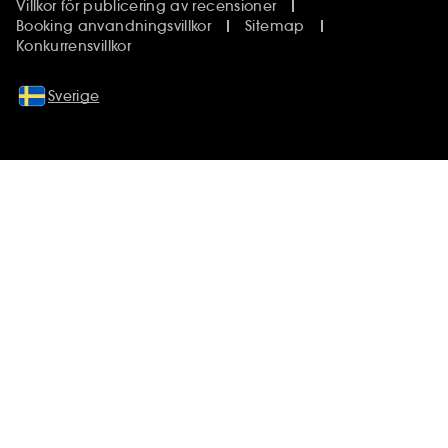
Villkor för publicering av recensioner
Booking anvandningsvillkor
Sitemap
Konkurrensvillkor
Sverige