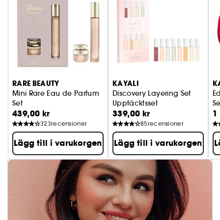
RARE BEAUTY
KAYALI
K
Mini Rare Eau de Parfum
Discovery Layering Set
E
Set
Upptäcktsset
S
439,00 kr
339,00 kr
1
Miniset med Eau De Parfum
323
recensioner
85
recensioner
Lägg till i varukorgen
Lägg till i varukorgen
L