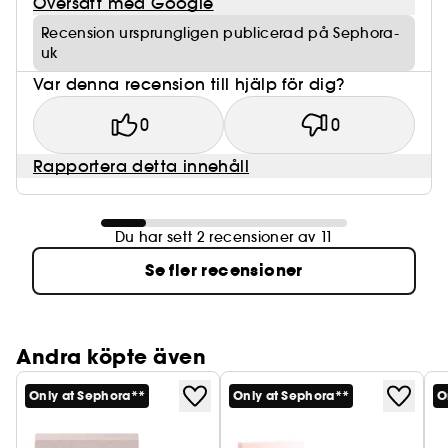
Översätt med Google
Recension ursprungligen publicerad på Sephora-
uk
Var denna recension till hjälp för dig?
0
0
Rapportera detta innehåll
Du har sett 2 recensioner av 11
Se fler recensioner
Andra köpte även
Only at Sephora**
Only at Sephora**
O