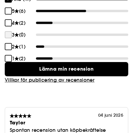
5
(6)
4
(2)
3
(0)
2
(1)
1
(2)
Lämna min recension
Villkor för publicering av recensioner
04 juni 2026
Taylor
Spontan recension utan köpbekräftelse