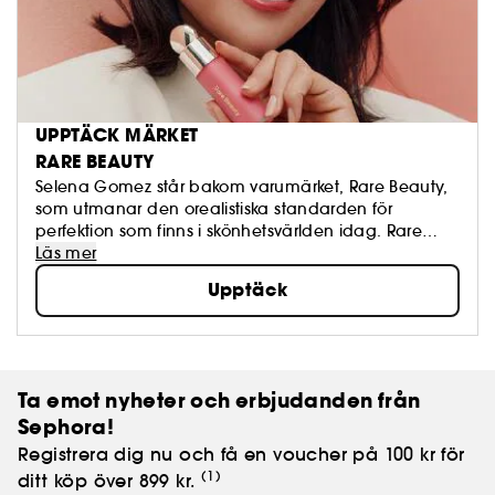
UPPTÄCK MÄRKET
RARE BEAUTY
Selena Gomez står bakom varumärket, Rare Beauty,
som utmanar den orealistiska standarden för
perfektion som finns i skönhetsvärlden idag. Rare
Beauty är utformad så att du kan uttrycka dig precis
Läs mer
som du är, varje dag. Rare Beauty's feel-good
Upptäck
formula är luftig och andningsbar och appliceras
enkelt med uppbyggnadsbar täckning och en
fräsch finish, så att du alltid ser ut som dig själv.
Ta emot nyheter och erbjudanden från
Sephora!
Registrera dig nu och få en voucher på 100 kr för
(1)
ditt köp över 899 kr.